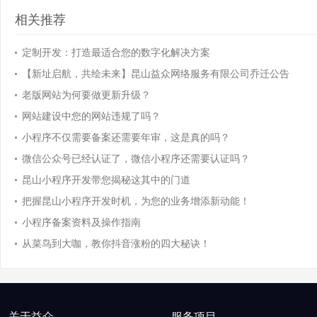
相关推荐
定制开发：打造最适合您的数字化解决方案
【新址启航，共绘未来】昆山益众网络服务有限公司乔迁公告
老版网站为何要做更新升级？
网站建设中您的网站违规了吗？
小程序不仅需要备案还需要年审，这是真的吗？
微信公众号已经认证了，微信小程序还需要认证吗？
昆山小程序开发带您揭秘这其中的门道
把握昆山小程序开发时机，为您的业务增添新动能！
小程序备案资料及操作指南
从菜鸟到大咖，教你抖音涨粉的四大秘诀！
关于益众
服务项目