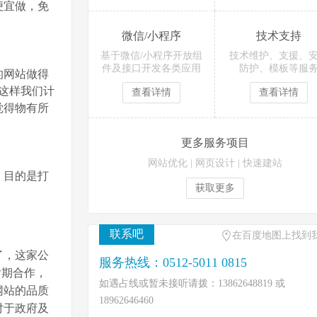
便宜做，免
微信/小程序
技术支持
基于微信/小程序开放组
技术维护、支援、
件及接口开发各类应用
防护、模板等服
的网站做得
这样我们计
查看详情
查看详情
觉得物有所
更多服务项目
网站优化
|
网页设计
|
快速建站
，目的是打
获取更多
联系吧
在百度地图上找到
了，这家公
服务热线：0512-5011 0815
后期合作，
如遇占线或暂未接听请拨：13862648819 或
网站的品质
18962646460
对于政府及