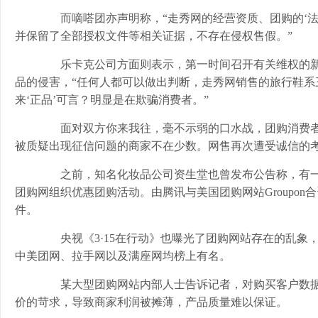
而嘀嗒团亦声明称，“走秀网的经营资质、团购的‘法
并保留了全部授权文件等相关证据，不存在侵权售假。”
乐卡克公司方面则表示，第一时间召开有关维权的新
品的侵害，“任何人都可以做出判断，走秀网销售的旅行鞋
来‘正品’可言？明显是在欺骗消费者。”
面对双方你来我往，毫不示弱的口水战，团购消费者
被质疑出现征信问题的商家不在少数。网售再次遭受诚信的
之前，知名化妆品公司资生堂也曾发布公告称，有一
团购网组织优惠团购活动。由腾讯与美国团购网站Groupo
件。
央视《3·15在行动》也曝光了团购网站存在的乱象
中美团网、拉手网以及满座网均榜上有名。
某大型团购网站内部人士告诉记者，对购买客户数据
价的苛求，导致商家利润被摊薄，产品质量难以保证。