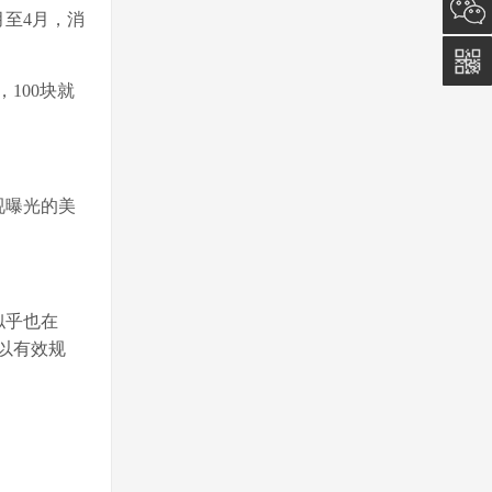
询
0512-
月至4月，消
5011
100块就
0815
视曝光的美
似乎也在
以有效规