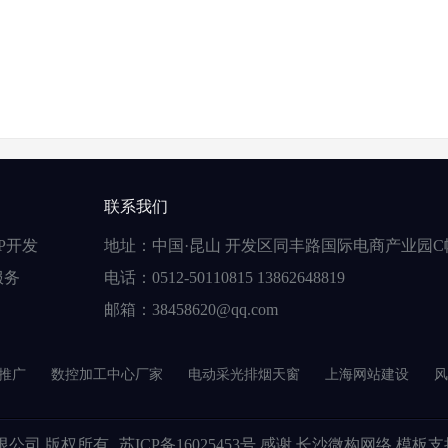
联系我们
P开发
地址：中国·昆山 开发区同丰路国际电商产业园C
服务
电话：0512-50110815 13862648819
邮箱：38458620@qq.com
推广
数控加工中心厂家
电动采光排烟天窗
上海网站建设
风
限公司
版权所有
苏ICP备16025453号
感谢 长沙微构网络 模板支