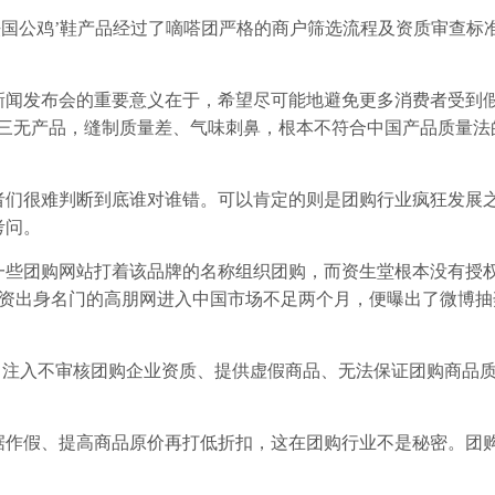
国公鸡’鞋产品经过了嘀嗒团严格的商户筛选流程及资质审查标
闻发布会的重要意义在于，希望尽可能地避免更多消费者受到
系三无产品，缝制质量差、气味刺鼻，根本不符合中国产品质量法
们很难判断到底谁对谁错。可以肯定的则是团购行业疯狂发展
考问。
些团购网站打着该品牌的名称组织团购，而资生堂根本没有授
n合资出身名门的高朋网进入中国市场不足两个月，便曝出了微博
，注入不审核团购企业资质、提供虚假商品、无法保证团购商品
作假、提高商品原价再打低折扣，这在团购行业不是秘密。团