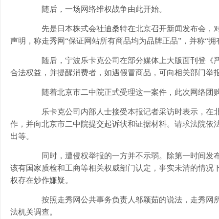
随后，一场网络维权战争由此开始。
先是日本株式会社迪桑特在北京召开新闻发布会，对
声明，称走秀网“保证网站所有商品均为品牌正品”，并称“
随后，宁波乐卡克公司在部分媒体上大版面刊登《严
合法权益，并提醒消费者，如遇假冒商品，可向相关部门举
随着北京市二中院正式受理这一案件，此次网络团购
乐卡克公司内部人士接受本报记者采访时表示，在北京
作，并向北京市二中院提交起诉状和证据材料。请求法院依法判
出等。
同时，遭侵权举报的一方并不示弱。除第一时间发布声
该有国家质检和工商等相关权威部门认定，事实未清的情况
权存在炒作嫌疑。
按照走秀网公共事务负责人邬颖茹的说法，走秀网所售
法机关调查。