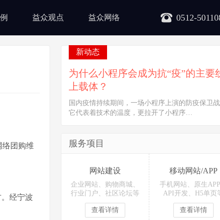
0512-50110
例
益众观点
益众网络
新动态
为什么小程序会成为抗“疫”的主要
上载体？
国内疫情持续期间，一场小程序上演的防疫保卫战
它代表着技术的温度，更拉开了小程序…
服务项目
网络团购维
网站建设
移动网站/APP
企业网站、购物商城、
手机网站、原生AP
行业门户、社区论坛等
API开发、H5单页
方。经宁波
查看详情
查看详情