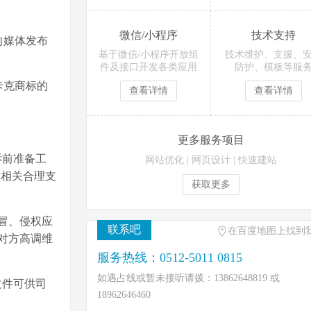
微信/小程序
技术支持
向媒体发布
基于微信/小程序开放组
技术维护、支援、
件及接口开发各类应用
防护、模板等服
卡克商标的
查看详情
查看详情
更多服务项目
诉前准备工
网站优化
|
网页设计
|
快速建站
及相关合理支
获取更多
冒、侵权应
联系吧
在百度地图上找到
对方高调维
服务热线：0512-5011 0815
如遇占线或暂未接听请拨：13862648819 或
文件可供司
18962646460