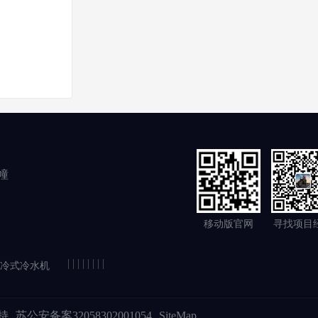
幢
移动版官网
寻找项目
|
|
|
|
|
|
|
|
冷式冷水机
持
苏公安备案32058302001054
SiteMap