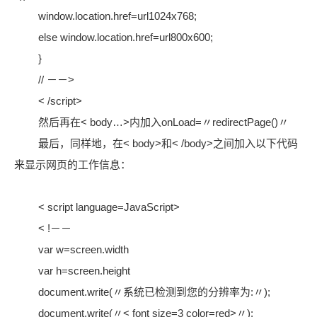
window.location.href=url1024x768;
else window.location.href=url800x600;
}
// －－>
< /script>
然后再在< body…>内加入onLoad=〃redirectPage()〃
最后，同样地，在< body>和< /body>之间加入以下代码
来显示网页的工作信息：
< script language=JavaScript>
< !－－
var w=screen.width
var h=screen.height
document.write(〃系统已检测到您的分辨率为:〃);
document.write(〃< font size=3 color=red>〃);