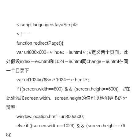
< script language=JavaScript>
< !－－
function redirectPage(){
var url800x600=〃index－ie.html〃; //定义两个页面，此
处假设index－ex.html和1024－ie.html同change－ie.html在同
一个目录下
var url1024x768=〃1024－ie.html〃;
if ((screen.width==800) ＆＆ (screen.height==600)) //在
此处添加screen.width、screen.height的值可以检测更多的分
辨率
window.location.href= url800x600;
else if ((screen.width==1024) ＆＆ (screen.height==76
8))