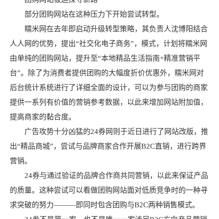
部分团购网站在这种压力下开始尝试转型。
糯米网在去年即启动升级转型策略，其负责人沈博阳结合
人人网的优势，提出“社交化电子商务”，模式，计划将糯米网
由单纯的团购网站，提升至“本地精品生活指南+精准营销平
台”。除了为消费者提供团购的大幅度折价优惠外，糯米网对
后台统计系统进行了详细全面的设计，可以为参与团购的商家
提供一系列有价值的营销参考数据，以此来增加网站附加值，
提高商家的黏合度。
广告攻势十分凶猛的24券网则于近日进行了网站改版，推
出“精品商城”，尝试与品牌商家合作开展B2C直销，进行跨界
营销。
24券与通过验证的品牌合作商共同营销，以此来保证产品
的质量。这种尝试可以看做团购网站面对低质竞争时的一种寻
求突破的努力———即同时包含团购与B2C两种销售模式。