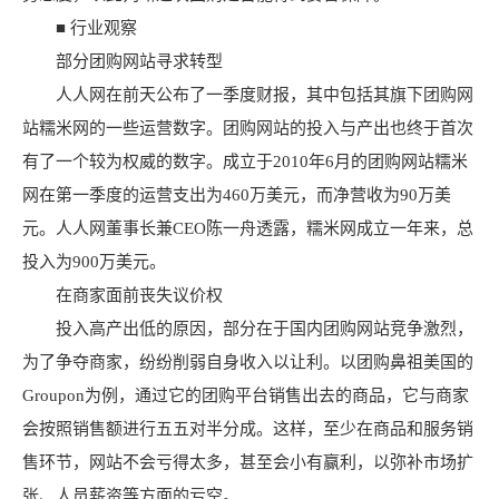
■ 行业观察
部分团购网站寻求转型
人人网在前天公布了一季度财报，其中包括其旗下团购网
站糯米网的一些运营数字。团购网站的投入与产出也终于首次
有了一个较为权威的数字。成立于2010年6月的团购网站糯米
网在第一季度的运营支出为460万美元，而净营收为90万美
元。人人网董事长兼CEO陈一舟透露，糯米网成立一年来，总
投入为900万美元。
在商家面前丧失议价权
投入高产出低的原因，部分在于国内团购网站竞争激烈，
为了争夺商家，纷纷削弱自身收入以让利。以团购鼻祖美国的
Groupon为例，通过它的团购平台销售出去的商品，它与商家
会按照销售额进行五五对半分成。这样，至少在商品和服务销
售环节，网站不会亏得太多，甚至会小有赢利，以弥补市场扩
张、人员薪资等方面的亏空。