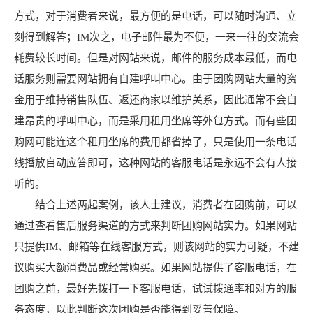
方式，对于消费者来说，最方便的是电话，可以随时沟通、立
刻得到解答；IM次之，电子邮件最为不便，一来一往的交流会
耗费较长时间。但是对网站来说，邮件的服务成本最低，而电
话服务则需要网站拥有自建呼叫中心。由于团购网站大量的资
金用于维持销售队伍、返还商家以维护关系，因此通常不会自
建昂贵的呼叫中心，而是采用租用坐席等外包方式。而有些团
购网可能连这个租用坐席的费用都省掉了，只是使用一条电话
线播放自动应答即可，这种网站的客服电话是永远不会有人接
听的。
结合上述两起案例，该人士建议，消费者在团购前，可以
通过查看售后服务渠道的方式来判断团购网站实力。如果网站
只提供IM、邮箱等在线客服方式，则该网站的实力可疑，不建
议购买大额消费品或经常购买。如果网站提供了客服电话，在
团购之前，最好先拨打一下客服电话，试试拨通率和对方的服
务态度，以此判断这次团购是否能得到妥善保障。