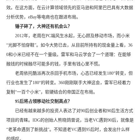
效。在这方面，在云计算领域领先的亚马逊和阿里巴巴具有大数据
分析优势，eBay等电商也在跟进布局。
锤子碎了，大神还有机会么？
2012年，老周在PC端风生水起，无心顾及移动市场，而小米
“光脚不怕穿鞋”。如今大势已去，从目前所持有的现金量上看，36
0和小米已经不在一个量级。雷军和马云学会了一个道理：在能够
融钱的时候融尽可能多的钱，手里有钱心里不慌。
老周依托酷派再次杀回手机市场，心态已经发生180°转变，但
行业也发生了180°的转变。360刚刚联手大神这会，雷军已经着力
复制“一百个小米”，软硬结合的帝国正在布局。
95后将占领移动社交制高点？
已经有越来越多的投资人表达了对90后创业者和90后生活方式
项目的青睐。IDG的创始人熊晓鸽曾说，当老VC遇到90后，就像是
“老革命遇到了新挑战”。不知道老VC遇到95后时，会发出什么样
的感叹。