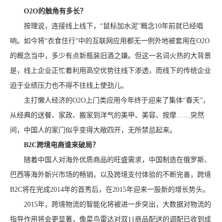
O2O的触角有多长？
按理说，连接线上线下，“鼠标加水泥”概念10年前就已经唱
响。如今将“衣食住行”中的互联网应用都无一例外地被套用在O2O
的概念当中，多少有点新瓶装旧酒之嫌。但这一名词火热的大背景
是，线上企业正忙着利用高空优势往线下渗透，而线下的传统企业
迫于业绩压力也不得不往线上使劲儿。
主打懒人经济的O2O上门类应用今年终于迎来了集体“春天”，
从经典的送餐、家政、搬家到洋气的美甲、美容、按摩……突然
间，中国人的家门似乎变得大敞四开，无所禁忌起来。
B2C跨境电商谁来破局？
随着中国人对海外优质商品的旺盛需求，中国制造在俄罗斯、
巴西等海外新兴市场的畅销，以及跨境支付体验的不断完善，跨境
B2C将在完成2014年的首秀后，在2015年迎来一股新的增长势头。
2015年，跨境物流的智能化将被进一步突出，大数据对物流的
指导作用将会更显著，像菜鸟雷达对双11商品配送的调配已收到成