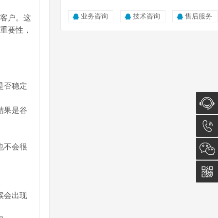
业务咨询
技术咨询
售后服务
客户。这
重要性，
是否稳定
结果是谷
在线咨
也不会很
询
0512-
5011
0815
候会出现