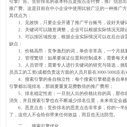
引擎广告。竞价排名的基本特点是按点击付费，推广信息出
推广费。这是目前在中小企业中使用比较广泛的一种推广方
其优点为：
1、见效快，只要企业开通了推广平台账号，设好关键词
2、关键词可以随意调整，企业可以根据实际情况无限
3、可以按区域投放，根据企业实际情况可以在后台设置
缺点：
1、价格高昂：竞争激烈的词，单价非常高，一个月就要
2、管理繁琐：如果要保证位置和控制成本，需要每天都
3、人员管理：需要专人进行关键词的研究与筛选，挑取
员员工的工资(成都负责这方面的人员月薪在3000-5000左右
4、搜索引擎的各自独立性：每个搜索引擎都是各自单独
引擎都出现排名，那就要重复花费数倍的推广费用；
5、排名稳定性差：一旦别人出的价格比你的高，那你就
消失，并且搜索引擎也在不断减少排名位置，未来肯定会越
6、恶意点击：竞价排名的恶意点击非常多，你的一半的
了，这些人不会给你带来任何效益，而且也无法防范。
二、 搜索引擎优化