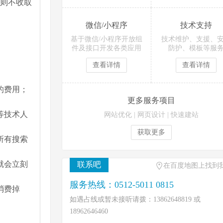
则不收取
微信/小程序
技术支持
基于微信/小程序开放组
技术维护、支援、
件及接口开发各类应用
防护、模板等服
查看详情
查看详情
的费用；
更多服务项目
等技术人
网站优化
|
网页设计
|
快速建站
获取更多
所有搜索
就会立刻
联系吧
在百度地图上找到
服务热线：0512-5011 0815
消费掉
如遇占线或暂未接听请拨：13862648819 或
18962646460