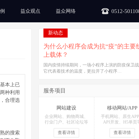
0512-50110
例
益众观点
益众网络
新动态
为什么小程序会成为抗“疫”的主要
上载体？
国内疫情持续期间，一场小程序上演的防疫保卫战
它代表着技术的温度，更拉开了小程序…
基本上已
服务项目
两种利用
，合理选
网站建设
移动网站/APP
企业网站、购物商城、
手机网站、原生AP
行业门户、社区论坛等
API开发、H5单页
熟的搜索
查看详情
查看详情