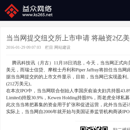
当当网提交纽交所上市申请 将融资2亿
2016-01-29 09:07:03
栏目:
网站建设
腾讯科技讯（月古）11月18日消息，今天，当当网正式向
美元，而瑞士信贷、摩根士丹利和Piper Jaffray将担任当当
据当当网提交的的上市文件显示，目前，当当网已实现盈利。其在20
(212万美元)。
在本次IPO中，当当网联合创始人李国庆俞渝夫妇共持股43.8%，而在机构投
Limited)持股30.9%，Kewen Holding持股8%，而老虎全球
此次当当将把募集的资金用于扩张和促进运营，此外当当还
实际上，当当网自2006年就开始与美国证券监管机构商谈I
扫二维