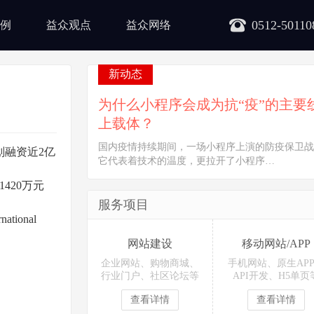
0512-50110
例
益众观点
益众网络
新动态
为什么小程序会成为抗“疫”的主要
上载体？
国内疫情持续期间，一场小程序上演的防疫保卫战
划融资近2亿
它代表着技术的温度，更拉开了小程序…
420万元
服务项目
ional
网站建设
移动网站/APP
企业网站、购物商城、
手机网站、原生AP
行业门户、社区论坛等
API开发、H5单页
查看详情
查看详情