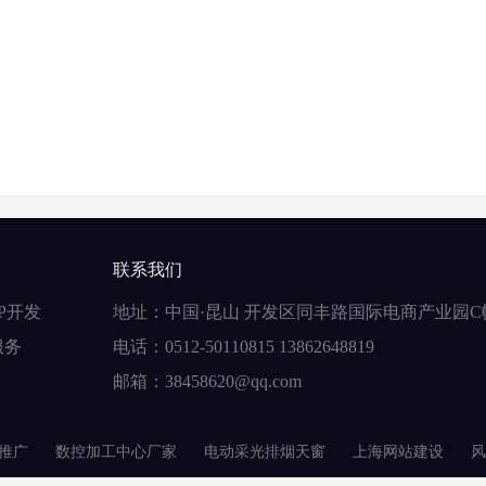
联系我们
P开发
地址：中国·昆山 开发区同丰路国际电商产业园C
服务
电话：0512-50110815 13862648819
邮箱：38458620@qq.com
推广
数控加工中心厂家
电动采光排烟天窗
上海网站建设
风