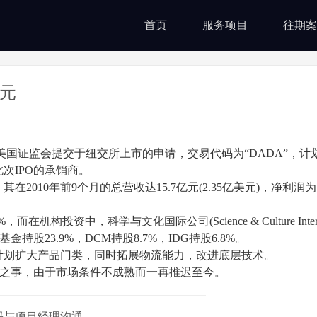
首页
服务项目
往期案
美元
美国证监会提交于纽交所上市的申请，交易代码为“DADA”，计
网此次IPO的承销商。
10年前9个月的总营收达15.7亿元(2.35亿美元)，净利润为1
资中，科学与文化国际公司(Science & Culture Internat
私募基金持股23.9%，DCM持股8.7%，IDG持股6.8%。
计划扩大产品门类，同时拓展物流能力，改进底层技术。
PO之事，由于市场条件不成熟而一再推迟至今。
码与项目经理沟通