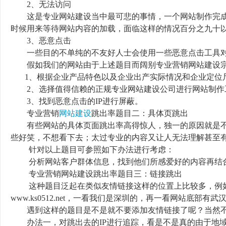
2、无法访问
这是专业网站建设当中最可悲的事情，一个网站制作完成
时候用来等待网站内容的加载，面临这样的情况百分之九十
3、恶意点击
一些目的不单纯的不友好人士会使用一些恶意点击工具对
假如我们的网站由于上述题目而阔别专业营销网站建设宗
1、根据企业产品特色以及企业出产实际情况和企业定位
2、选择值得信赖的正规专业网站建设公司进行网站制作
3、找到恶意点击的IP进行屏蔽。
专业营销
网站建设
跳出率题目二：具体页跳出
有些网站的具体页面跳出率高得惊人，独一的原因就是不
些好笑，不想看下去；太过专业的内容又让人无法理解甚至
针对以上题目可参照如下办法进行考虑：
分析网站客户群体信息，找到他们所感爱好的内容再结合
专业营销网站建设跳出率题目三：链接跳出
这种题目泛起在类似友情链接这样的位置上比较多，例如
www.ks0512.net，一看我们是深圳的，再一看网站底
遇到这样的题目是不是就不要添加友情链接了呢？当然不
办法一，对跳出去的IP进行追踪，看是不是真的由于地域