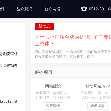
0512-50110
例
益众观点
益众网络
新动态
为什么小程序会成为抗“疫”的主要
上载体？
国内疫情持续期间，一场小程序上演的防疫保卫战
是要能留住
它代表着技术的温度，更拉开了小程序…
跳出率指的
服务项目
网站建设
移动网站/APP
企业网站、购物商城、
手机网站、原生AP
行业门户、社区论坛等
API开发、H5单页
2.net
查看详情
查看详情