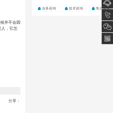
业务咨询
技术咨询
售后服务
在线咨
候并不会因
询
0512-
是人，它怎
5011
0815
分享：