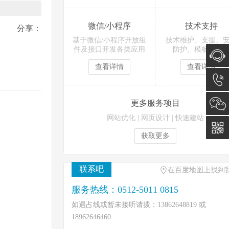
微信/小程序
技术支持
分享：
基于微信/小程序开放组
技术维护、支援、
件及接口开发各类应用
防护、模板等服
查看详情
查看详情
在线咨
询
0512-
更多服务项目
网站优化
|
网页设计
|
快速建站
5011
获取更多
0815
联系吧
在百度地图上找到
服务热线：0512-5011 0815
如遇占线或暂未接听请拨：13862648819 或
18962646460