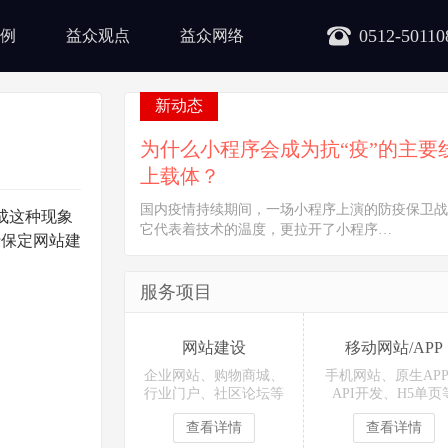
0512-50110
例
益众观点
益众网络
新动态
为什么小程序会成为抗“疫”的主要
上载体？
国内疫情持续期间，一场小程序上演的防疫保卫战
成这种现象
它代表着技术的温度，更拉开了小程序…
行保定网站建
服务项目
网站建设
移动网站/APP
企业网站、购物商城、
手机网站、原生AP
行业门户、社区论坛等
API开发、H5单页
查看详情
查看详情