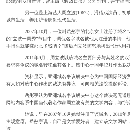
liberty的汉语音译，曾主编《解放日报》文艺副刊，善于
另一位是上海艺人周立波(1967-)，滑稽戏演员，初成
城市生活，善用沪语调侃现代生活。
2007年10月，一位叫岳彤宇的北京女士注册了域名“zho
的“立波一周秀”节目中，调侃名字域名被他人注册的事情，
手指头就能赚那么多钱呐？”随后周立波恼怒地撂出“让他用
2011年9月，周立波以该域名主要部分与其姓名的
要求将争议的域名转移至其名下。该中心于同年12月作出裁
资料显示，亚洲域名争议解决中心为中国国际经济贸易
有人如对该中心作出的裁决有异议，可向相关法院提起诉讼
岳彤宇认为亚洲域名争议解决中心这个裁决毫无道理。她表
网站内容系中国当代著名作家周立波有关的文学内容，与“海
她说，早在2007年10月她就注册了该域名，201
主观意愿。岳彤宇说，自己是文学爱好者，建立该文学网站
波。