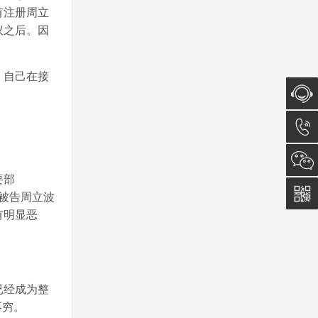
有注册周立
议之后。因
，自己在接
在线咨
询
0512-
要部
5011
与被告周立波
有明显恶
0815
已经成为整
不穷。