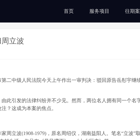
首页
服务项目
往期案
归周立波
市第二中级人民法院今天上午作出一审判决：驳回原告岳彤宇继
由此引发的法律纠纷并不少见。然而，两位名人拥有同一个名
抢注？这成为本案的焦点。
波(1908-1979)，原名周绍仪，湖南益阳人。笔名“立波”