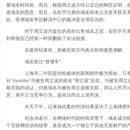
册域名时间前。而且，根据周立波方经公证过的网页证明，岳
波域名的恶意。而且，岳彤宇注册的域名和本人没有关联关系
此，亚洲域名争议解决中心的裁决是合理合法的。
对于周立波方提出的高价出售域名之说，岳彤宇方表
到举报后已经第一时间删除了非法链接。
在庭审结束前，原被告双方均表示拒绝接受调解。
域名抢注“搭便车”
上海市二中院提供给媒体的新闻稿件极为简短，只有
分“zhoulibo”与被告周立波的姓名“周立波”近似，与被告周
相关联的误认，仍将域名与被告周立波相关联，并以人民币1
意，系不正当竞争行为，故依法作出上述判决。
今天下午，记者就此案的判决结果采访了上海律师
刘永沛表示，在网络时代的特殊背景下，域名成为继
个互联网经济的纽带，甚至成为一个独立于其他无形财产的产