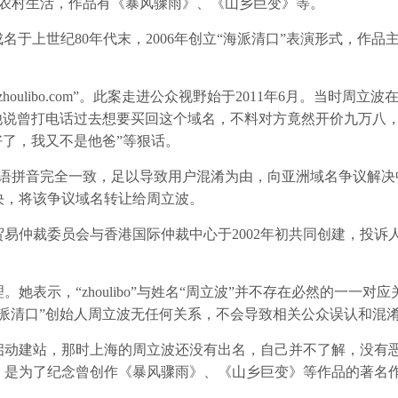
描写农村生活，作品有《暴风骤雨》、《山乡巨变》等。
名于上世纪80年代末，2006年创立“海派清口”表演形式，作品
ulibo.com”。此案走进公众视野始于2011年6月。当时周立波
他说曾打电话过去想要买回这个域名，不料对方竟然开价九万八，
好了，我又不是他爸”等狠话。
汉语拼音完全一致，足以导致用户混淆为由，向亚洲域名争议解决
决，将该争议域名转让给周立波。
仲裁委员会与香港国际仲裁中心于2002年初共同创建，投诉
。
示，“zhoulibo”与姓名“周立波”并不存在必然的一一对应
派清口”创始人周立波无任何关系，不会导致相关公众误认和混
0年启动建站，那时上海的周立波还没有出名，自己并不了解，没有
，是为了纪念曾创作《暴风骤雨》、《山乡巨变》等作品的著名