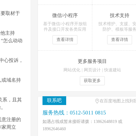
主要取材于
微信/小程序
技术支持
基于微信/小程序开放组
技术维护、支援、
件及接口开发各类应用
防护、模板等服
在他主持
查看详情
查看详情
“怎么动动
中心投诉，
更多服务项目
网站优化
|
网页设计
|
快速建站
人或域名持
获取更多
关系，且其
联系吧
在百度地图上找到
淆。
服务热线：0512-5011 0815
恶意注册的
如遇占线或暂未接听请拨：13862648819 或
作家周立
18962646460