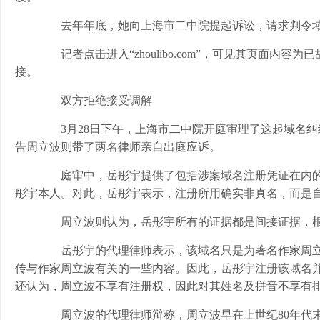
去年年底，她向上海市二中院提起诉讼，请求判令域
记者点击进入“zhoulibo.com”，可见其页面内
接。
双方拒绝接受调解
3月28日下午，上海市二中院开庭审理了这起域名纠
告周立波则带了两名律师亲自出庭应诉。
庭审中，岳彤宇提供了包括涉案域名注册凭证在内的几
彤宇本人。对此，岳彤宇表示，注册所用确实非真名，而是
周立波则认为，岳彤宇所有的证据都是间接证据，根
岳彤宇的代理律师表示，该域名只是为著名作家周立
传与作家周立波有关的一些内容。因此，岳彤宇注册该域名
还认为，周立波不享有注册权，因此对其姓名及拼音不享有
周立波的代理律师辩称，周立波早在上世纪80年代末就