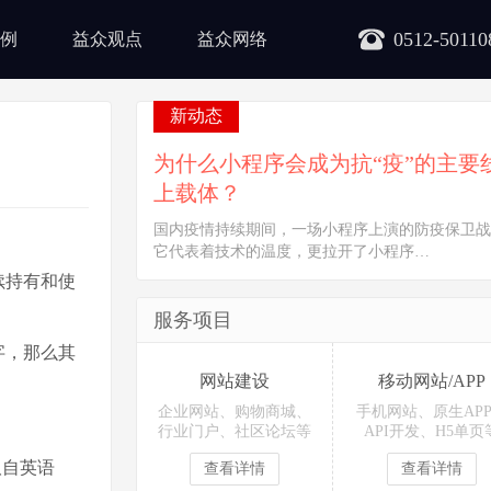
0512-50110
例
益众观点
益众网络
新动态
为什么小程序会成为抗“疫”的主要
上载体？
国内疫情持续期间，一场小程序上演的防疫保卫战
它代表着技术的温度，更拉开了小程序…
续持有和使
服务项目
字，那么其
网站建设
移动网站/APP
企业网站、购物商城、
手机网站、原生AP
行业门户、社区论坛等
API开发、H5单页
取自英语
查看详情
查看详情