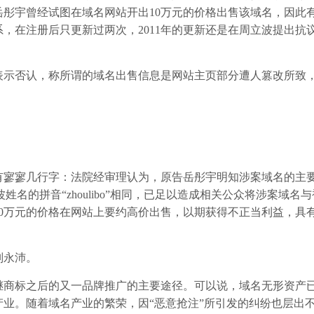
彤宇曾经试图在域名网站开出10万元的价格出售该域名，因此
，在注册后只更新过两次，2011年的更新还是在周立波提出抗
示否认，称所谓的域名出售信息是网站主页部分遭人篡改所致
寥寥几行字：法院经审理认为，原告岳彤宇明知涉案域名的主
立波姓名的拼音“zhoulibo”相同，已足以造成相关公众将涉案域名
0万元的价格在网站上要约高价出售，以期获得不正当利益，具
刘永沛。
商标之后的又一品牌推广的主要途径。可以说，域名无形资产
业。随着域名产业的繁荣，因“恶意抢注”所引发的纠纷也层出