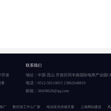
联系我们
P开发
地址：中国·昆山 开发区同丰路国际电商产业园C
服务
电话：0512-50110815 13862648819
邮箱：38458620@qq.com
推广
数控加工中心厂家
电动采光排烟天窗
上海网站建设
风