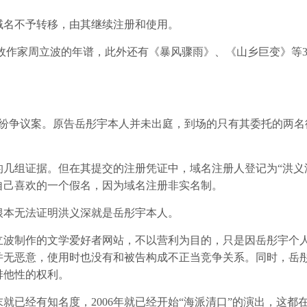
名不予转移，由其继续注册和使用。
容为已故作家周立波的年谱，此外还有《暴风骤雨》、《山乡巨变》等
纷争议案。原告岳彤宇本人并未出庭，到场的只有其委托的两名
组证据。但在其提交的注册凭证中，域名注册人登记为“洪义
自己喜欢的一个假名，因为域名注册非实名制。
本无法证明洪义深就是岳彤宇本人。
波制作的文学爱好者网站，不以营利为目的，只是因岳彤宇个
并无恶意，使用时也没有和被告构成不正当竞争关系。同时，岳
排他性的权利。
已经有知名度，2006年就已经开始“海派清口”的演出，这都