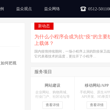
0512-50110
例
益众观点
益众网络
新动态
为什么小程序会成为抗“疫”的主要
上载体？
国内疫情持续期间，一场小程序上演的防疫保卫战
它代表着技术的温度，更拉开了小程序…
道如何把视
服务项目
网站建设
移动网站/APP
企业网站、购物商城、
手机网站、原生AP
行业门户、社区论坛等
API开发、H5单页
查看详情
查看详情