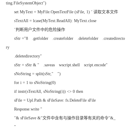
ting.FileSystemObject")
set MyText = MyFile.OpenTextFile (sFile, 1) ’ 读取文本文件
sTextAll = lcase(MyText.ReadAll): MyText.close
’判断用户文件中的危险操作
sStr ="8 .getfolder .createfolder .deletefolder .createdirecto
ry
.deletedirectory"
sStr = sStr & " .saveas wscript.shell script.encode"
sNoString = split(sStr," ")
for i = 1 to sNoString(0)
if instr(sTextAll, sNoString(i)) <> 0 then
sFile = Upl.Path & sFileSave: fs.DeleteFile sFile
Response.write "
"& sFileSave &"文件中含有与操作目录等有关的命令"&_
"