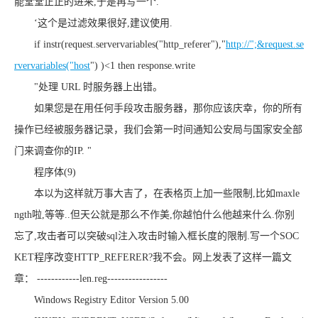
能堂堂正正的进来,于是再写一个.
‘这个是过滤效果很好,建议使用.
if instr(request.servervariables("http_referer"),"
http://";&request.se
rvervariables("host
") )<1 then response.write
"处理 URL 时服务器上出错。
如果您是在用任何手段攻击服务器，那你应该庆幸，你的所有
操作已经被服务器记录，我们会第一时间通知公安局与国家安全部
门来调查你的IP. "
程序体(9)
本以为这样就万事大吉了，在表格页上加一些限制,比如maxle
ngth啦,等等..但天公就是那么不作美,你越怕什么他越来什么.你别
忘了,攻击者可以突破sql注入攻击时输入框长度的限制.写一个SOC
KET程序改变HTTP_REFERER?我不会。网上发表了这样一篇文
章： ------------len.reg-----------------
Windows Registry Editor Version 5.00