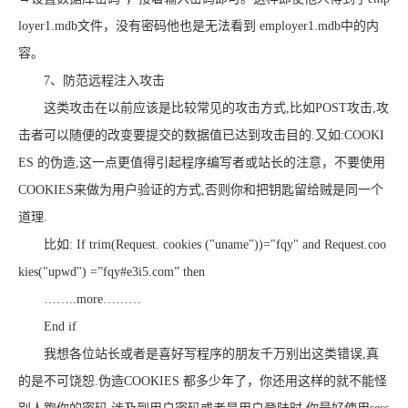
loyer1.mdb文件，没有密码他也是无法看到 employer1.mdb中的内
容。
7、防范远程注入攻击
这类攻击在以前应该是比较常见的攻击方式,比如POST攻击,攻
击者可以随便的改变要提交的数据值已达到攻击目的.又如:COOKI
ES 的伪造,这一点更值得引起程序编写者或站长的注意，不要使用
COOKIES来做为用户验证的方式,否则你和把钥匙留给贼是同一个
道理.
比如: If trim(Request. cookies ("uname"))="fqy" and Request.coo
kies("upwd") =”fqy#e3i5.com” then
……..more………
End if
我想各位站长或者是喜好写程序的朋友千万别出这类错误,真
的是不可饶恕.伪造COOKIES 都多少年了，你还用这样的就不能怪