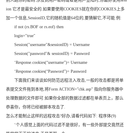
别人跑你的密码.涉及到用户密码或者是用户登陆时,你最好使用sess
ion 它才是最安全的.如果要使用COOKIES就在你的COOKIES上多
加一个信息,SessionID,它的随机值是64位的,要猜解它,不可能.例:
if not (rs.BOF or rs.eof) then
login="true"
Session("username"&sessionID) = Username
Session("password"& sessionID) = Password
‘Response.cookies(“username”)= Username
‘Response.cookies(“Password”)= Password
下面我们来谈谈如何防范远程注入攻击,一般的攻击都是将单
表提交文件拖到本地,将Form ACTION=”chk.asp” 指向你服务器中
处理数据的文件即可.如果你全部的数据过滤都在单表页上，那么
恭喜你，你将已经被脚本攻击了.
怎么才能制止这样的远程攻击?好办,请看代码如下: 程序体(9)
‘个人感觉上面的代码过滤不是很好，有一些外部提交竟然还