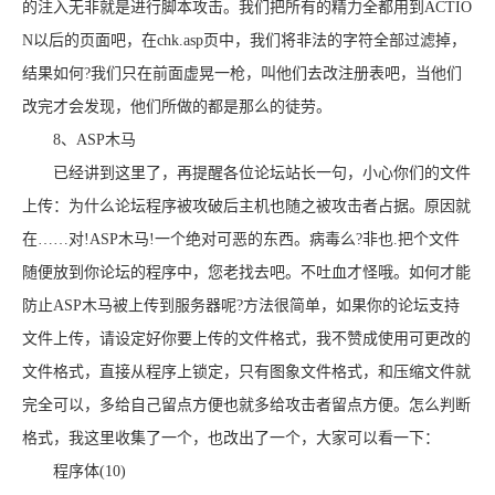
的注入无非就是进行脚本攻击。我们把所有的精力全都用到ACTIO
N以后的页面吧，在chk.asp页中，我们将非法的字符全部过滤掉，
结果如何?我们只在前面虚晃一枪，叫他们去改注册表吧，当他们
改完才会发现，他们所做的都是那么的徒劳。
8、ASP木马
已经讲到这里了，再提醒各位论坛站长一句，小心你们的文件
上传：为什么论坛程序被攻破后主机也随之被攻击者占据。原因就
在……对!ASP木马!一个绝对可恶的东西。病毒么?非也.把个文件
随便放到你论坛的程序中，您老找去吧。不吐血才怪哦。如何才能
防止ASP木马被上传到服务器呢?方法很简单，如果你的论坛支持
文件上传，请设定好你要上传的文件格式，我不赞成使用可更改的
文件格式，直接从程序上锁定，只有图象文件格式，和压缩文件就
完全可以，多给自己留点方便也就多给攻击者留点方便。怎么判断
格式，我这里收集了一个，也改出了一个，大家可以看一下：
程序体(10)