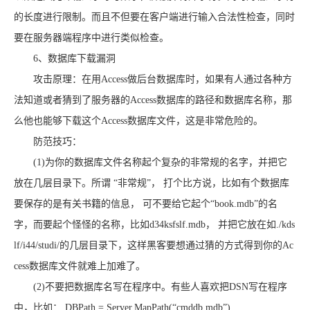
的长度进行限制。而且不但要在客户端进行输入合法性检查，同时
要在服务器端程序中进行类似检查。
6、数据库下载漏洞
攻击原理：在用Access做后台数据库时，如果有人通过各种方
法知道或者猜到了服务器的Access数据库的路径和数据库名称，那
么他也能够下载这个Access数据库文件，这是非常危险的。
防范技巧：
(1)为你的数据库文件名称起个复杂的非常规的名字，并把它
放在几层目录下。所谓 “非常规”， 打个比方说，比如有个数据库
要保存的是有关书籍的信息， 可不要给它起个“book.mdb”的名
字，而要起个怪怪的名称，比如d34ksfslf.mdb， 并把它放在如./kds
lf/i44/studi/的几层目录下，这样黑客要想通过猜的方式得到你的Ac
cess数据库文件就难上加难了。
(2)不要把数据库名写在程序中。有些人喜欢把DSN写在程序
中，比如： DBPath = Server.MapPath(“cmddb.mdb”)