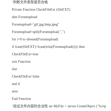
’判断文件类型是否合格
Private Function CheckFileExt (fileEXT)
dim Forumupload
Forumupload="gif,jpg,bmp,jpeg"
Forumupload=split(Forumupload,",")
for i=0 to ubound(Forumupload)
if lcase(fileEXT)=lcase(trim(Forumupload(i))) then
CheckFileExt=true
exit Function
else
CheckFileExt=false
end if
next
End Function
‘验证文件内容的合法性 set MyFile = server.CreateObject ("Scrip