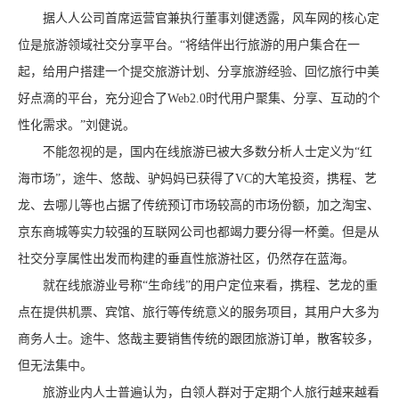
据人人公司首席运营官兼执行董事刘健透露，风车网的核心定
位是旅游领域社交分享平台。“将结伴出行旅游的用户集合在一
起，给用户搭建一个提交旅游计划、分享旅游经验、回忆旅行中美
好点滴的平台，充分迎合了Web2.0时代用户聚集、分享、互动的个
性化需求。”刘健说。
不能忽视的是，国内在线旅游已被大多数分析人士定义为“红
海市场”，途牛、悠哉、驴妈妈已获得了VC的大笔投资，携程、艺
龙、去哪儿等也占据了传统预订市场较高的市场份额，加之淘宝、
京东商城等实力较强的互联网公司也都竭力要分得一杯羹。但是从
社交分享属性出发而构建的垂直性旅游社区，仍然存在蓝海。
就在线旅游业号称“生命线”的用户定位来看，携程、艺龙的重
点在提供机票、宾馆、旅行等传统意义的服务项目，其用户大多为
商务人士。途牛、悠哉主要销售传统的跟团旅游订单，散客较多，
但无法集中。
旅游业内人士普遍认为，白领人群对于定期个人旅行越来越看