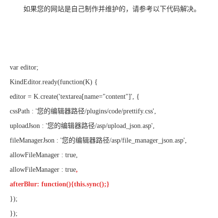
如果您的网站是自己制作并维护的，请参考以下代码解决。
var editor;
KindEditor.ready(function(K) {
editor = K.create('textarea[name="content"]', {
cssPath : '您的编辑器路径/plugins/code/prettify.css',
uploadJson : '您的编辑器路径/asp/upload_json.asp',
fileManagerJson : '您的编辑器路径/asp/file_manager_json.asp',
allowFileManager : true,
allowFileManager : true
,
afterBlur: function(){this.sync();}
});
});