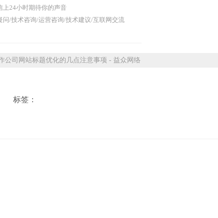
信上24小时期待你的声音
问/技术咨询/运营咨询/技术建议/互联网交流
公司网站标题优化的几点注意事项 - 益众网络
标签：