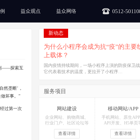
0512-50110
例
益众观点
益众网络
新动态
为什么小程序会成为抗“疫”的主要
上载体？
国内疫情持续期间，一场小程序上演的防疫保卫战
控制——探索互
它代表着技术的温度，更拉开了小程序…
自然垄断’，
服务项目
做坏事。”
网站建设
移动网站/APP
，经过第一次
企业网站、购物商城、
手机网站、原生AP
行业门户、社区论坛等
API开发、H5单页
查看详情
查看详情