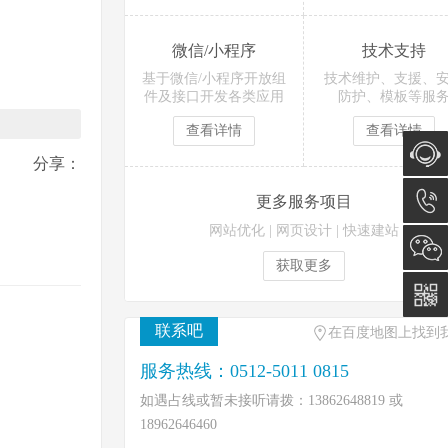
微信/小程序
技术支持
基于微信/小程序开放组
技术维护、支援、
件及接口开发各类应用
防护、模板等服
查看详情
查看详情
分享：
在线咨
更多服务项目
网站优化
|
网页设计
|
快速建站
询
0512-
获取更多
5011
联系吧
在百度地图上找到
0815
服务热线：0512-5011 0815
如遇占线或暂未接听请拨：13862648819 或
18962646460