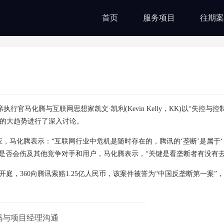
首页
服务项目
往期案
行官马化腾与互联网思想家凯文·凯利(Kevin Kelly，KK)以“失控与
年的大趋势进行了深入讨论。
马化腾表示：“互联网行业中危机是随时存在的，腾讯的‘垄断’是属于‘
”是否会伤及其他竞争对手和用户，马化腾表示，“关键是看垄断者有没有去
庭，360向腾讯索赔1.25亿人民币，该案件被誉为“中国反垄断第一案”
码与项目经理沟通