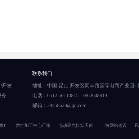
联系我们
P开发
地址：中国·昆山 开发区同丰路国际电商产业园C
服务
电话：0512-50110815 13862648819
邮箱：38458620@qq.com
推广
数控加工中心厂家
电动采光排烟天窗
上海网站建设
风