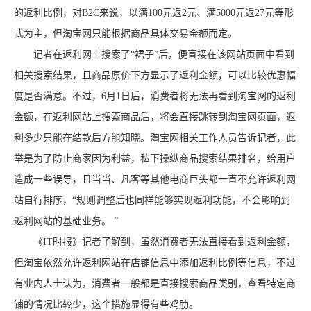
的返利比例，对B2C来说，以满100元返2元、满5000元返27元等形
式为主，但淘宝网只能根据商品具体交易金额而定。
记者在返利网上搜索了“裙子”后，便直接在该网站页面中看到
相关搜索结果，且商品原价下方显示了返利金额，可以比较优惠幅
度是否满意。不过，6月1日后，消费者将无法再看到淘宝网的返利
金额，在返利网站上搜索商品后，将会直接跳转到淘宝网页面，返
利多少只能在结款后方能知晓。淘宝网相关工作人员告诉记者，此
举是为了防止商家因为利益，私下操纵商品搜索结果排名，给用户
造成一些误导，且当当、凡客等其他电商巨头都一直不允许返利网
站自行排序，“规则调整后也同样能够实现返利功能，不会影响到
返利网站的基础业务。 ”
《IT时报》记者了解到，虽然消费者无法直接看到返利金额，
但淘宝依然允许返利网站在店铺信息中添加返利比例等信息，不过
有业内人士认为，消费者一般都是直接搜索商品类别，查看特定商
铺的情况比较少，这个措施显得有些鸡肋。