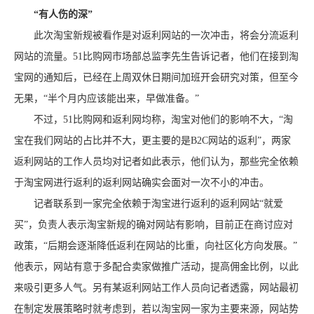
“有人伤的深”
此次淘宝新规被看作是对返利网站的一次冲击，将会分流返利
网站的流量。51比购网市场部总监李先生告诉记者，他们在接到淘
宝网的通知后，已经在上周双休日期间加班开会研究对策，但至今
无果，“半个月内应该能出来，早做准备。”
不过，51比购网和返利网均称，淘宝对他们的影响不大，“淘
宝在我们网站的占比并不大，更主要的是B2C网站的返利”，两家
返利网站的工作人员均对记者如此表示，他们认为，那些完全依赖
于淘宝网进行返利的返利网站确实会面对一次不小的冲击。
记者联系到一家完全依赖于淘宝进行返利的返利网站“就爱
买”，负责人表示淘宝新规的确对网站有影响，目前正在商讨应对
政策，“后期会逐渐降低返利在网站的比重，向社区化方向发展。”
他表示，网站有意于多配合卖家做推广活动，提高佣金比例，以此
来吸引更多人气。另有某返利网站工作人员向记者透露，网站最初
在制定发展策略时就考虑到，若以淘宝网一家为主要来源，网站势