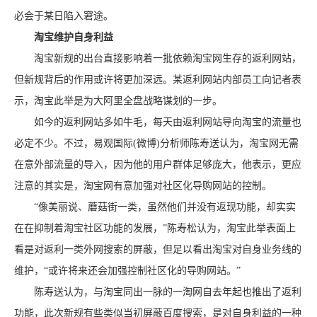
必会于某日陷入窘途。
淘宝维护自身利益
淘宝新规的出台直接影响着一批依赖淘宝网生存的返利网站，
但新规背后的作用或许将更加深远。某返利网站内部员工向记者表
示，淘宝此举是为大阿里全盘战略谋划的一步。
如今的返利网站多如牛毛，每天由返利网站导向淘宝的流量也
必定不少。不过，易观国际(微博)分析师陈寿送认为，淘宝网无需
在意外部流量的导入，因为他的用户群体足够庞大，他表示，更应
注意的其实是，淘宝网有意加强对社区化导购网站的控制。
“像美丽说、蘑菇街一类，虽然他们并没有返现功能，却实实
在在抑制着淘宝社区功能的发展，”陈寿松认为，淘宝此举表面上
看是对返利一类外网搜索的屏蔽，但足以看出淘宝对自身业务线的
维护，“或许将来还会加强控制社区化的导购网站。”
陈寿送认为，与淘宝同出一脉的一淘网自去年起也推出了返利
功能，此次新规有些类似当初屏蔽百度搜索，是对自身利益的一种