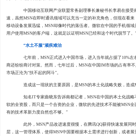
中国移动互联网产业联盟常务副理事长兼秘书长李易在接受南都
速，虽然MSN在即时通讯领域可以充当一定的补充角色，但现在看来
移动设备发展迅猛，MSN却像时代的落伍者。微软在中国的手机领域
用户使用MSN的客户端，这就足以证明MSN已经和这个时代脱节了。
“水土不服”顽疾难治
七年前，MSN正式进入中国市场，进入当年就占据了10%左右
商还纷纷商讨对策。然而，七年过后，MSN在中国IM市场的占有率不
市场正沦为“扶不起的阿斗”。
造成这一现状的主要原因，是MSN的本土化战略失败，造成M 
知名IT专家曲晓东告诉南都记者，MSN在中国的本土化战略不
软的全资股，而只是一个合资的企业，微软的先进技术不能被MSN全
有的技术革新力度自然也不够。”
此外，MSN产品改进速度很慢，在腾讯QQ获得快速发展同时，
层，这一管理体系，使得MSN中国要根据本土需求进行创新，或者展