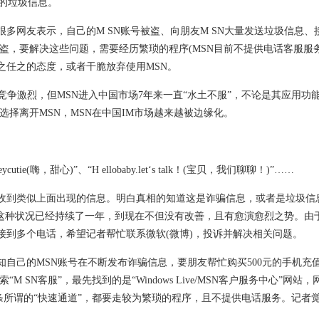
去的垃圾信息。
网友表示，自己的M SN账号被盗、向朋友M SN大量发送垃圾信息、
盗，要解决这些问题，需要经历繁琐的程序(MSN目前不提供电话客服服务
之任之的态度，或者干脆放弃使用MSN。
竞争激烈，但MSN进入中国市场7年来一直“水土不服”，不论是其应用功
择离开MSN，MSN在中国IM市场越来越被边缘化。
，甜心)”、“H ellobaby.let‘s talk！(宝贝，我们聊聊！)”……
到类似上面出现的信息。明白真相的知道这是诈骗信息，或者是垃圾信
这种状况已经持续了一年，到现在不但没有改善，且有愈演愈烈之势。由
接到多个电话，希望记者帮忙联系微软(微博)，投诉并解决相关问题。
己的MSN账号在不断发布诈骗信息，要朋友帮忙购买500元的手机充
SN客服”，最先找到的是“Windows Live/MSN客户服务中心”网站
条所谓的“快速通道”，都要走较为繁琐的程序，且不提供电话服务。记者