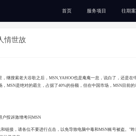
首页
服务项目
往期案
人情世故
，继搜索老大谷歌之后，MSN,YAHOO也是庵庵一息，说白了，还是在
场，MSN是绝对的霸主，占据了40%的份额，但在中国市场，MSN目前
户投诉激增考问MSN
和链接，请各位不要进行点击，以免导致电脑中毒和MSN账号被盗。”昨