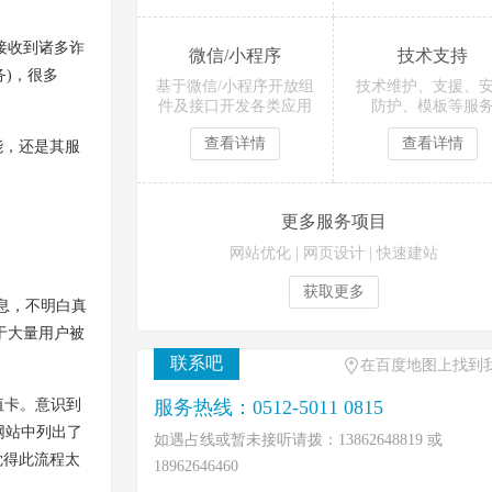
接收到诸多诈
微信/小程序
技术支持
)，很多
基于微信/小程序开放组
技术维护、支援、
件及接口开发各类应用
防护、模板等服
查看详情
查看详情
能，还是其服
更多服务项目
网站优化
|
网页设计
|
快速建站
获取更多
息，不明白真
于大量用户被
联系吧
在百度地图上找到
值卡。意识到
服务热线：0512-5011 0815
，网站中列出了
如遇占线或暂未接听请拨：13862648819 或
觉得此流程太
18962646460