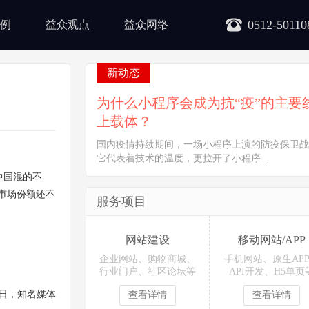
0512-50110
例
益众观点
益众网络
新动态
为什么小程序会成为抗“疫”的主要
上载体？
国内疫情持续期间，一场小程序上演的防疫保卫战
它代表着技术的温度，更拉开了小程序…
中国混的不
的市场份额还不
服务项目
网站建设
移动网站/APP
企业网站、购物商城、
手机网站、原生AP
行业门户、社区论坛等
API开发、H5单页
日，知名媒体
查看详情
查看详情