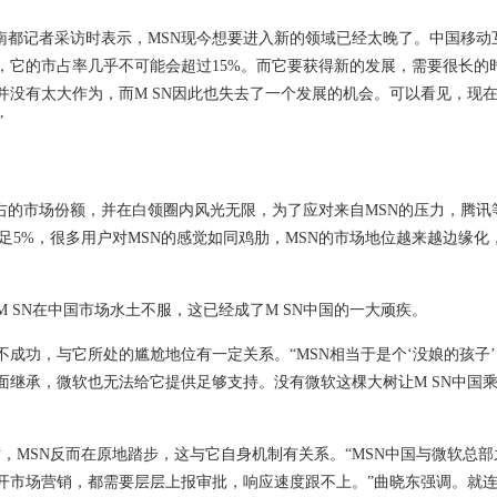
记者采访时表示，MSN现今想要进入新的领域已经太晚了。中国移动
，它的市占率几乎不可能会超过15%。而它要获得新的发展，需要很长的
并没有太大作为，而M SN因此也失去了一个发展的机会。可以看见，现
”
的市场份额，并在白领圈内风光无限，为了应对来自MSN的压力，腾讯等
足5%，很多用户对MSN的感觉如同鸡肋，MSN的市场地位越来越边缘化
SN在中国市场水土不服，这已经成了M SN中国的一大顽疾。
成功，与它所处的尴尬地位有一定关系。“MSN相当于是个‘没娘的孩子
面继承，微软也无法给它提供足够支持。没有微软这棵大树让M SN中国
MSN反而在原地踏步，这与它自身机制有关系。“MSN中国与微软总部
开市场营销，都需要层层上报审批，响应速度跟不上。”曲晓东强调。就连