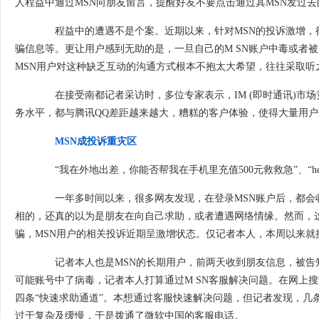
人程益中通过MSN向朋友留言，提醒好友不要点击通过其MSN发过
程益中的遭遇不是个案。近期以来，针对MSN的投诉激增，很多
骗信息等。更让用户感到无助的是，一旦自己的M SN账户中毒或者被
MSN用户对这种缺乏互动的沟通方式根本不抱太大希望，往往采取听
在接受南都记者采访时，多位专家表示，IM (即时通讯)市场
务水平，都与腾讯QQ差距越来越大，糟糕的客户体验，使得大量用户选
MSN成投诉重灾区
“我在外地出差，你能否帮我在手机里充值500元救救急”、“heycutie(嗨
一年多时间以来，很多网友发现，在登录MSN账户后，都会收
相的，还真的以为是朋友在向自己求助，或者遭遇网络情缘。然而，
骗，MSN用户的相关投诉近期呈激增状态。仅记者本人，本周以来就
记者本人也是MSN的长期用户，前两天收到朋友信息，被告知自
可能账号中了病毒，记者本人打算通过M SN客服解决问题。在网上搜索“M 
四条“快速求助通道”。本想通过客服快速解决问题，但记者发现，几
过于复杂及缓慢，于是拨通了微软中国的客服电话。