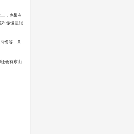
本土，也带有
这种傲慢是很
用习惯等，且
SN还会有东山