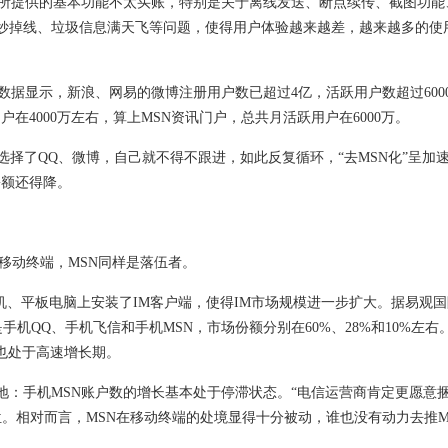
N所提供的基本功能不太买账，特别是关于离线发送、断点续传、截图功能
其妙掉线、垃圾信息满天飞等问题，使得用户体验越来越差，越来越多的使
数据显示，新浪、网易的微博注册用户数已超过4亿，活跃用户数超过600
在4000万左右，算上MSN资讯门户，总共月活跃用户在6000万。
了QQ、微博，自己就不得不跟进，如此反复循环，“去MSN化”呈加
份额还得降。
移动终端，MSN同样是落伍者。
平板电脑上安装了IM客户端，使得IM市场规模进一步扩大。据易观国
机QQ、手机飞信和手机MSN，市场份额分别在60%、28%和10%左右
也处于高速增长期。
：手机MSN账户数的增长基本处于停滞状态。“电信运营商肯定更愿意
。相对而言，MSN在移动终端的处境显得十分被动，谁也没有动力去推M