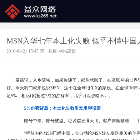
MSN入华七年本土化失败 似乎不懂中国
2016-01-21 15:45:05
栏目:
网站建设
俗话说，入乡随俗，如果你随了，那你就顺了。在互联网的世界里
好。今天我们就来说说MSN，这个在全球很牛X的家伙。在全球IM市
足5%，相比QQ超过7成的占有率，几乎可以忽略不计。
5%份额背后：本土化失败引发用脚投票
账号中毒、账号被盗、垃圾信息满天飞、客户体验糟糕……用
“程益中的MSN已经中毒，会自动给MSN好友发送相关的信息