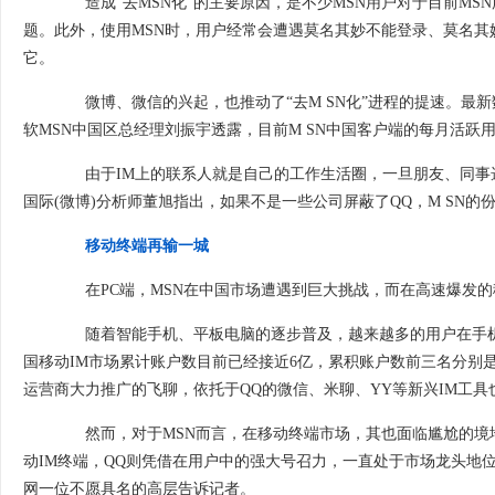
造成“去MSN化”的主要原因，是不少MSN用户对于目前MS
题。此外，使用MSN时，用户经常会遭遇莫名其妙不能登录、莫名
它。
微博、微信的兴起，也推动了“去M SN化”进程的提速。最新
软MSN中国区总经理刘振宇透露，目前M SN中国客户端的每月活跃用户
由于IM上的联系人就是自己的工作生活圈，一旦朋友、同事选择
国际(微博)分析师董旭指出，如果不是一些公司屏蔽了QQ，M SN的
移动终端再输一城
在PC端，MSN在中国市场遭遇到巨大挑战，而在高速爆发的
随着智能手机、平板电脑的逐步普及，越来越多的用户在手机、
国移动IM市场累计账户数目前已经接近6亿，累积账户数前三名分别是手
运营商大力推广的飞聊，依托于QQ的微信、米聊、YY等新兴IM工具
然而，对于MSN而言，在移动终端市场，其也面临尴尬的境地
动IM终端，QQ则凭借在用户中的强大号召力，一直处于市场龙头地位
网一位不愿具名的高层告诉记者。