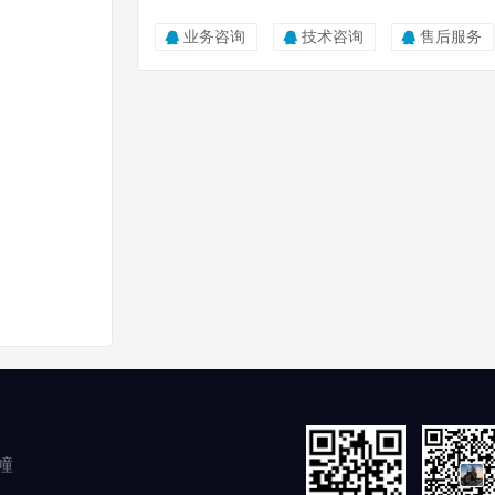
业务咨询
技术咨询
售后服务
幢