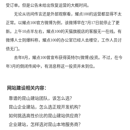
受订单。但是公告未给出恢复运营的大概时间。
无论从坊间传言还是外部观察看，耀点100的运营都显得不太
正常。以耀点100官方微博为例，该微博早在7月17日就停止了更
新。上午10点半左右，耀点100的天猫旗舰店的客服无一在线。有
微博人士则爆料称，耀点100的办公室已经人去楼空，工作人员讨
债无门。
去年8月，耀点100曾宣布获得英特尔(微博)投资。不过，在今
年3月的倒闭传闻中，有消息称这一投资并未到位。
网站建设相关内容：
靠谱的昆山建站团队，该怎么选？
昆山企业建站，怎么选正规开发机构？
如何挑选高性价比的昆山建站供应商？
企业建站，怎样选对昆山本地服务商？