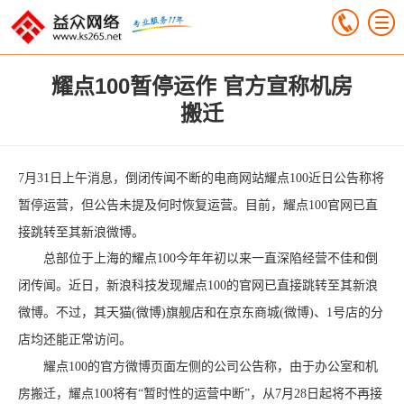
耀点100暂停运作 官方宣称机房
搬迁
7月31日上午消息，倒闭传闻不断的电商网站耀点100近日公告称将
暂停运营，但公告未提及何时恢复运营。目前，耀点100官网已直
接跳转至其新浪微博。
总部位于上海的耀点100今年年初以来一直深陷经营不佳和倒
闭传闻。近日，新浪科技发现耀点100的官网已直接跳转至其新浪
微博。不过，其天猫(微博)旗舰店和在京东商城(微博)、1号店的分
店均还能正常访问。
耀点100的官方微博页面左侧的公司公告称，由于办公室和机
房搬迁，耀点100将有“暂时性的运营中断”，从7月28日起将不再接