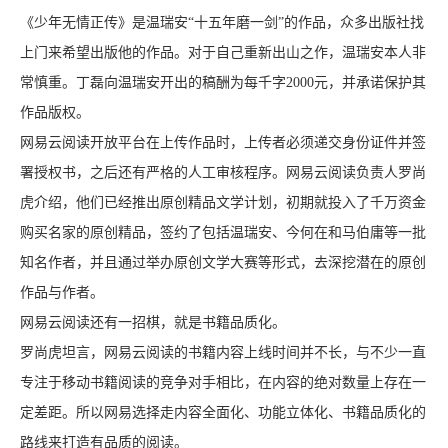
《少年无情正传》是温瑞安“十五年磨一剑”的作品，众多出版社找
上门来希望出版他的作品。对于自己重新出山之作，温瑞安本人非
常慎重。丁磊向温瑞安开出的稿酬为每千字2000元，并承诺保护其
作品版权。
网易云阅读开放平台在上传作品时，上传者必须递交身份证件并签
署授权书，之后还有严格的人工审核程序。网易云阅读负责人罗尚
虎介绍，他们已经推出原创精品文学计划，初期就投入了千万资金
购买名家的原创精品，签约了包括温瑞安、今何在和马伯庸等一批
知名作者，并且通过举办原创文学大赛等形式，去深挖潜在的原创
作品与作者。
网易云阅读还有一招棋，就是书籍品质化。
罗尚虎坦言，网易云阅读的书籍内容上线时间并不长，与不少一直
专注于移动书籍阅读的竞争对手相比，在内容的绝对数量上存在一
定差距。所以网易选择走内容全面化、功能立体化、书籍品质化的
路线来打造有品质的阅读。