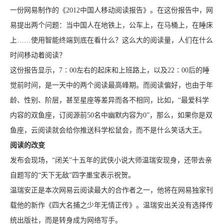
一份网易制作的《2012中国人移动阅读报告》。在这份报告中，网
易提出两个问题：当中国人在地铁上，公车上，在马桶上，在睡床
上……使用智能终端到底在看什么？这么大的阅读量，人们在什么
时间移动着阅读？
这份报告显示，7∶00左右的起床和上班路上，以及22∶00后的睡
觉前时间，是一天中的两个阅读最高峰期。而阅读偏好，也由于年
龄、性别、阶层，甚至星座等差异而各不相同，比如，“最爱科学
内容的双鱼座，订阅源前50名中幽默内容为0”，那么，如果你是双
鱼座，云阅读就会给你推送科学松鼠会，而不是什么笑话大王。
阅读的改变
发布会现场，“闭关”十五年的武侠小说大师温瑞安现身，还带去亲
自题写的“天下无敌”四字墨宝表示祝贺。
温瑞安正是本次网易云阅读最大的合作者之一，他将在网易独家刊
载他的新作《四大名捕之少年无情正传》。温瑞安出关没有选择传
统出版社，而是转身成为网络写手。