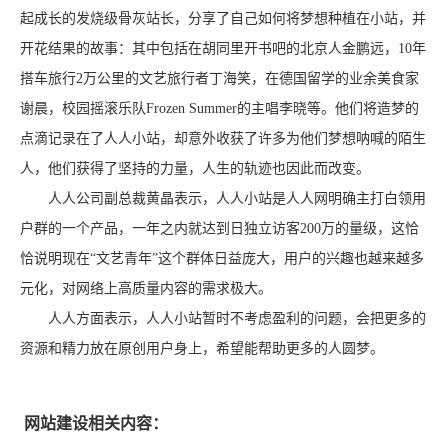
起成长的发烧级骨灰站长，分享了自己如何将梦想种植在小站，并
开花结果的故事：其中包括在胡同里开书吧的北京人金鹏远，10年
搭车旅行2万公里的文艺旅行者丁海笑，在德国留学的业余美食家
谢晨，校园摇滚乐队Frozen Summer的主唱李晓等。他们将造梦的
点滴记录在了人人小站，却意外收获了许多为他们梦想呐喊的陌生
人，他们获得了坚持的力量，人生的轨迹也因此而改变。
人人公司副总裁黄晶表示，人人小站是人人网明确主打白领用
户群的一个产品，一年之内就达到日独立访客200万的量级，这恰
恰说明现在“文艺青年”这个群体日益庞大，用户的兴趣也越来越多
元化，对网络上高质量内容的需求极大。
人人方面表示，人人小站暂时不考虑盈利的问题，会把更多的
资源和精力放在原创用户身上，希望能帮助更多的人圆梦。
网站建设相关内容：