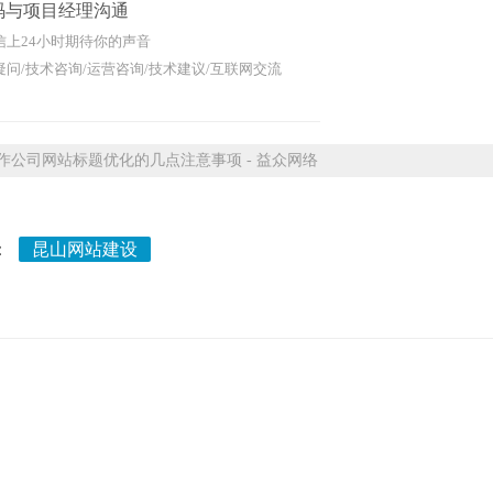
码与项目经理沟通
信上24小时期待你的声音
问/技术咨询/运营咨询/技术建议/互联网交流
公司网站标题优化的几点注意事项 - 益众网络
：
昆山网站建设