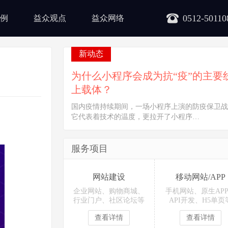
0512-50110
例
益众观点
益众网络
新动态
为什么小程序会成为抗“疫”的主要
上载体？
国内疫情持续期间，一场小程序上演的防疫保卫战
它代表着技术的温度，更拉开了小程序…
服务项目
网站建设
移动网站/APP
企业网站、购物商城、
手机网站、原生AP
行业门户、社区论坛等
API开发、H5单页
查看详情
查看详情