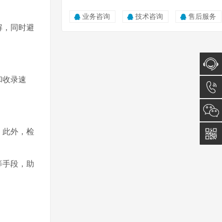
业务咨询
技术咨询
售后服务
解，同时避
和收录速
在线咨
询
0512-
。此外，检
5011
0815
等手段，助