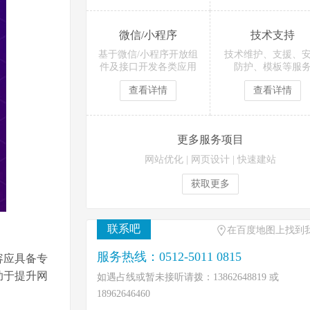
微信/小程序
技术支持
基于微信/小程序开放组
技术维护、支援、
件及接口开发各类应用
防护、模板等服
查看详情
查看详情
更多服务项目
网站优化
|
网页设计
|
快速建站
获取更多
联系吧
在百度地图上找到
服务热线：0512-5011 0815
容应具备专
助于提升网
如遇占线或暂未接听请拨：13862648819 或
18962646460