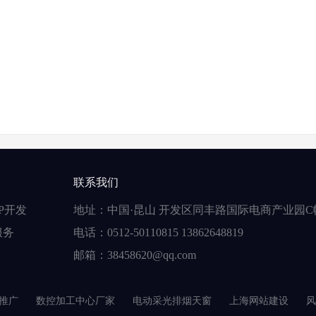
联系我们
P开发
地址：中国·昆山 开发区同丰路国际电商产业园C
服务
电话：0512-50110815 13862648819
邮箱：38458620@qq.com
推广
数控加工中心厂家
电动采光排烟天窗
上海网站建设
风