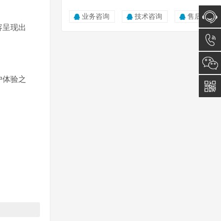
业务咨询
技术咨询
售后服务
容呈现出
在线咨
询
0512-
户体验之
5011
0815