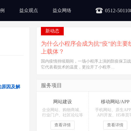
0512-50110
例
益众观点
益众网络
新动态
为什么小程序会成为抗“疫”的主要
上载体？
国内疫情持续期间，一场小程序上演的防疫保卫战
它代表着技术的温度，更拉开了小程序…
服务项目
的原因及解
网站建设
移动网站/APP
企业网站、购物商城、
手机网站、原生AP
行业门户、社区论坛等
API开发、H5单页
查看详情
查看详情