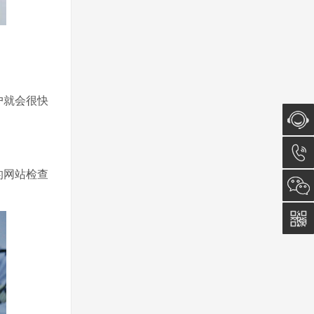
户就会很快
在线咨
的网站检查
询
0512-
5011
0815