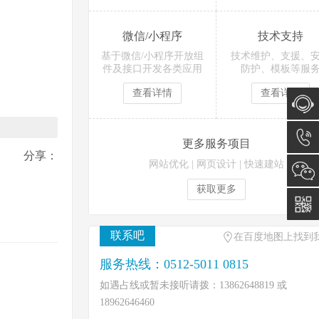
微信/小程序
技术支持
基于微信/小程序开放组
技术维护、支援、
件及接口开发各类应用
防护、模板等服
查看详情
查看详情
在线咨
更多服务项目
分享：
网站优化
|
网页设计
|
快速建站
询
0512-
获取更多
5011
0815
联系吧
在百度地图上找到
服务热线：0512-5011 0815
如遇占线或暂未接听请拨：13862648819 或
18962646460