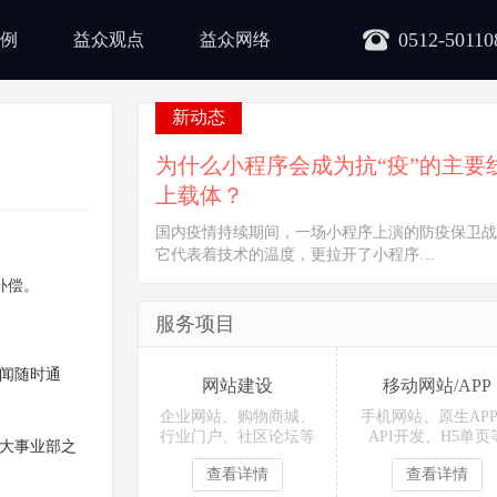
0512-50110
例
益众观点
益众网络
新动态
为什么小程序会成为抗“疫”的主要
上载体？
国内疫情持续期间，一场小程序上演的防疫保卫战
它代表着技术的温度，更拉开了小程序…
补偿。
服务项目
所闻随时通
网站建设
移动网站/APP
企业网站、购物商城、
手机网站、原生AP
行业门户、社区论坛等
API开发、H5单页
两大事业部之
查看详情
查看详情