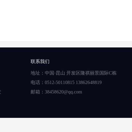
联系我们
地址：中国·昆山 开发区隆祺丽景国际C栋
电话：0512-50110815 13862648819
发
邮箱：38458620@qq.com
限公司
版权所有
苏ICP备16025453号
感谢 长沙微构网络 模板