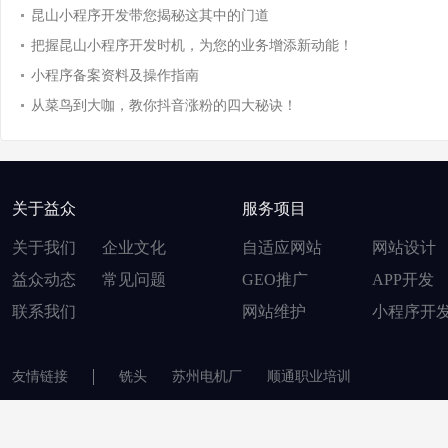
昆山小程序开发带您揭秘这其中的门道
把握昆山小程序开发时机，为您的业务增添新动能！
小程序备案资料及操作指南
从菜鸟到大咖，教你抖音涨粉的四大秘诀！
关于益众
服务项目
关于我们
企业文化
自适应网站
网站设计
益众动态
常见问题
GEO推广
APP开发
联系我们
网站维护
小程序开
友情链接
铣头
苏州电机厂
顺通职业培训
© 2007-2020
昆山益众网络服务有