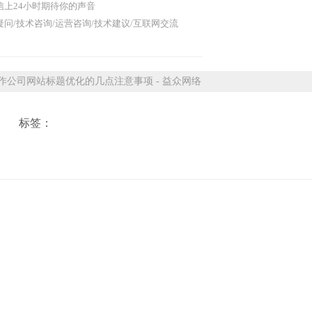
信上24小时期待你的声音
问/技术咨询/运营咨询/技术建议/互联网交流
公司网站标题优化的几点注意事项 - 益众网络
标签：