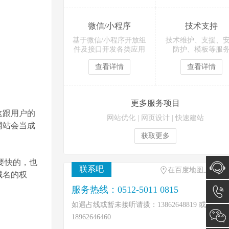
微信/小程序
技术支持
基于微信/小程序开放组
技术维护、支援、
件及接口开发各类应用
防护、模板等服
查看详情
查看详情
更多服务项目
这跟用户的
网站优化
|
网页设计
|
快速建站
网站会当成
获取更多
要快的，也
联系吧
在百度地图上找到
域名的权
服务热线：0512-5011 0815
在线咨
如遇占线或暂未接听请拨：13862648819 或
询
0512-
18962646460