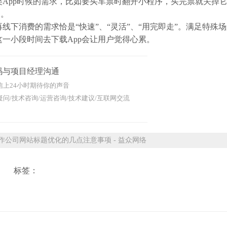
App时候的需求，比如要买车票时翻开小程序，买完票就关掉
用。
消费的需求恰是“快速”、“灵活”、“用完即走”。满足特殊
一小段时间去下载App会让用户觉得心累。
码与项目经理沟通
信上24小时期待你的声音
问/技术咨询/运营咨询/技术建议/互联网交流
公司网站标题优化的几点注意事项 - 益众网络
标签：