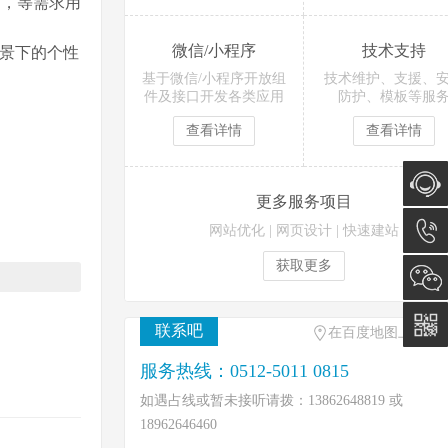
它，等需求用
微信/小程序
技术支持
场景下的个性
基于微信/小程序开放组
技术维护、支援、
件及接口开发各类应用
防护、模板等服
查看详情
查看详情
更多服务项目
在线咨
网站优化
|
网页设计
|
快速建站
获取更多
询
0512-
5011
联系吧
在百度地图上找到
0815
服务热线：0512-5011 0815
如遇占线或暂未接听请拨：13862648819 或
18962646460