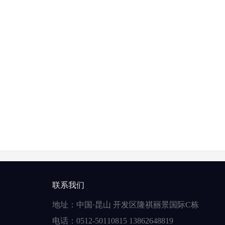
联系我们
地址：中国·昆山 开发区隆祺丽景国际C栋
电话：0512-50110815 13862648819