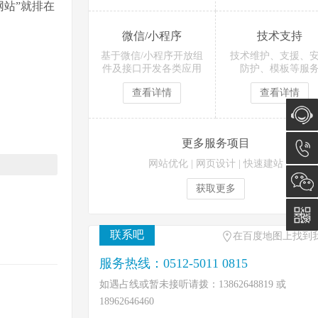
网站”就排在
微信/小程序
技术支持
基于微信/小程序开放组
技术维护、支援、
件及接口开发各类应用
防护、模板等服
查看详情
查看详情
更多服务项目
在线咨
网站优化
|
网页设计
|
快速建站
询
0512-
获取更多
5011
联系吧
在百度地图上找到
0815
服务热线：0512-5011 0815
如遇占线或暂未接听请拨：13862648819 或
18962646460