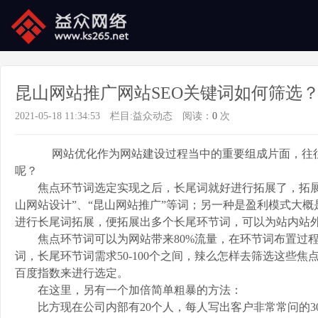
昆山网站推广网站SEO关键词如何筛选
2021-05-18 11:34:53
栏目:
益众动态
阅读：
0
次
网站优化作为网站建设过程当中的重要组成片面，往往起
呢？
焦点环节词选定实现之后，长尾词就好进行拓展了，拓展长
山网站设计”、“昆山网站推广”等词；另一种是盈利模式大概
进行长尾词拓展，便拓展出多个长尾环节词，可以为站内站
焦点环节词可以为网站带来80%流量，在环节词布置过程当
词，长尾环节词需求50-100个之间，辣么怎样去筛选这些
百度指数来进行选定。
在这里，另有一个加倍简单粗暴的方法：
比方现在公司内部有20个人，每人写出客户非常常问的30