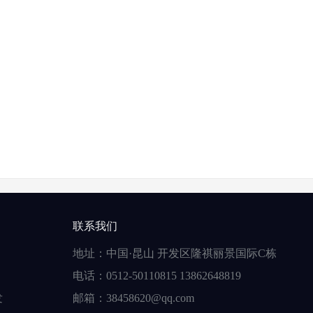
联系我们
地址：中国·昆山 开发区隆祺丽景国际C栋
电话：0512-50110815 13862648819
发
邮箱：38458620@qq.com