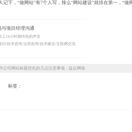
记下，“做网站”有7个人写，辣么“网站建设”就排在第一，“做
码与项目经理沟通
信上24小时期待你的声音
问/技术咨询/运营咨询/技术建议/互联网交流
公司网站标题优化的几点注意事项 - 益众网络
标签：