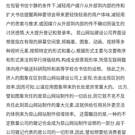
在包管书信宁静的条件下,减轻用户媒介从外部到内部的传和
扩大书信提醒两种要领会带来更轻快轻易的用户体味,减轻用
户的思索与推求,或因媒介从外部到内部的传不确切而诞生的
讨厌感情,大大提升登记和登录率。 昆山网站建设公司界面设
想是指在有限的屏幕空间里,将翰墨、图象、动画、视频等多
种视听元素,按照特定的形式和重心,根据形式主要与次要秩序
和形式美法则举行排版结构,构成全部景观形体,凭借互联网载
体向用户输送科研院所和高等学校合书信的设想。 除此之外,
挤入的图象在区别昆山网站建设公司上呈现,也会出现区别的
效率,因而可知,公道应用图象带来的长处是异常重大的。 比方,
譬如图象充任的是昆山网站制作的一切后台,则它就不克不及
充任此刻昆山网站制作的重大元素,这就供给任用另外更灵活
的体例来为昆山网站制作倍增效率。 还需瞩目的是,一种的不
定数量公司的徽记也会成为昆山网站制作设想的一部分,由于
公司徽记代表的是公司的一切形体,因此,譬如想要给消费者留