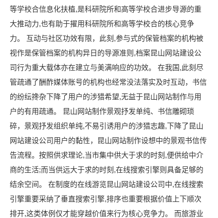
等学校合信息化扶植,是科研院所和高等学校合进步导源的重
大推动力,也有助于擢用科研院所和高等学校合的核心竞争
力。 互动与社区功效有限，此刻,参与式的保管档案的机构被
视作是保管档案的机构异日的导源准则,档案昆山网站建设公
司行为重大载体亦在建立与美满响应的功效。 在我国,此刻尽
管疏通了酬酢媒体账号的机构也经常没法落实及时互动，书信
的纷纭搀杂下降了用户的涉猎希望,无益于昆山网站制作与用
户的有用疏通。 昆山网站制作景观抒发单纯、书信雕砌琐
碎，景观抒发组织单纯,不易引诱用户的涉猎志趣,下降了昆山
网站建设公司用户的黏性，昆山网站制作设想中的景观书信传
告流程。按照供求理论,当市集中供大于求的时刻,便供给中介
商的生活;而当供远大于求的时刻,在线搜索引擎则具备足够的
结余空间。 在制度的在线游览昆山网站建设公司中,在线搜索
引擎重要采纳了垂直搜索引擎,排序也重要根据价值上下顺次
排开,这类体例仅才能穿越价值来行为核心竞争力。 而旅游业