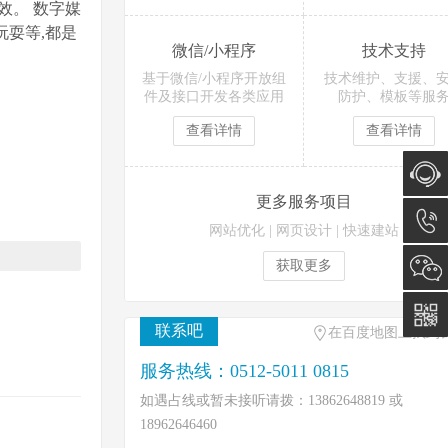
效。 数字媒
耍等,都是
微信/小程序
技术支持
基于微信/小程序开放组
技术维护、支援、
件及接口开发各类应用
防护、模板等服
查看详情
查看详情
更多服务项目
在线咨
网站优化
|
网页设计
|
快速建站
询
0512-
获取更多
5011
联系吧
在百度地图上找到
0815
服务热线：0512-5011 0815
如遇占线或暂未接听请拨：13862648819 或
18962646460