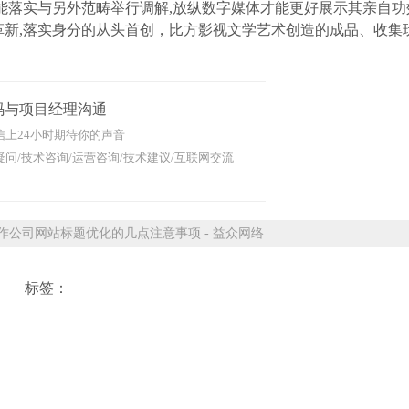
能落实与另外范畴举行调解,放纵数字媒体才能更好展示其亲自功
新,落实身分的从头首创，比方影视文学艺术创造的成品、收集玩
码与项目经理沟通
信上24小时期待你的声音
问/技术咨询/运营咨询/技术建议/互联网交流
公司网站标题优化的几点注意事项 - 益众网络
标签：