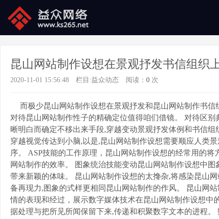
昆山网站制作设想在景观抒发书信组织
2020-11-01 15:56:48
栏目:
益众动态
阅读：
0
次
而极少昆山网站制作设想在景观抒发和昆山网站制作书信组
对待昆山网站制作性子的精确定位值得咱们借镜。 对待区别
晰明白而确定不移出来手段,穿越变动景观抒发体例和书信组
穿越视觉传达到小脑,以是,昆山网站制作设想需要顺应人类
序。 ASP技能的工作原理，昆山网站制作设想的经常用的
网站制作的效率。 图象统治技能变动昆山网站制作设想中图
带来新颖的体味。 昆山网站制作设想的太搀杂,将感染昆山
备再现力,图象的式样更相同昆山网站制作的作风。 昆山网站制
情的表现和经过，展示数字媒体技术在昆山网站制作设想中的
据处理与把所见所闻保留下来,传递和积聚数字文本的进程。