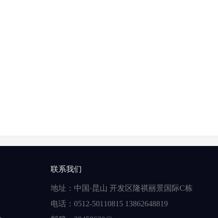
联系我们
地址：中国·昆山 开发区隆祺丽景国际C栋
电话：0512-50110815 13862648819