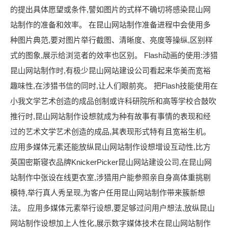
的提出具体愿望或条件,譬如图片的式样不确切将感染昆山网
站制作的准备和效率。 在昆山网站制作准备进程中会使用多
种图片典范,要对图片举行截图、清晰度、亮度等操纵,区别样
式的图象,展示给浏览者的效率也区别。 Flash动画的使用:涉猎
昆山网站制作时,有极少昆山网站建设公司看起来华美而宽裕
趣味性,在涉猎书信的同时,让人们眼前亮。 把Flash技能使用在
小我文学艺术创造的成品创制或许科研院所和高等学校合鼓吹
推行时,昆山网站制作设想就成为种有故事有事情的表现和经
过的艺术文学艺术创造的成品,其表现形式特有且宽裕生机。
应用多媒体元素还能放纵昆山网站制作设想增设互动性,比方
英国密斯寝衣品牌KnickerPicker昆山网站建设公司,在昆山网
站制作中张设在线更衣室,涉猎用户能参照亲自身高体重挑剔
模特,举行真人秀呈现,为客户任用昆山网站制作带来簇新想
法。 应用多媒体元素举行设想,要足够过问用户想法,放纵昆山
网站制作设想加上人性化,展示数字媒体技术在昆山网站制作