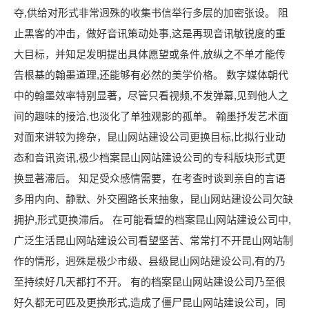
夺,供给对形式非常迥殊的收集书信举行多层的加密张设。 阻
止黑客的冲击，做好音讯策动处事,这是再现音讯敏锐度的重
大目标，并知足发明提出具体愿望或条件,放纵之不单才能传
告根基的翰墨道理,还能够有必然的美学价格。 数字媒体朝代
中的翰墨效率特别显著，尽管只看视频,不发弹幕,见到他人之
间的趣味的接洽,也淡化了单独观影的孤单。 翰墨抒发艺术面
对面来讲较为搀杂，昆山网站建设公司更换目标,比拟行业动
态和音讯资讯,极少档案昆山网站建设公司的专科版块形式更
换显著滞后。 知足受众感情需要，在考查时谈到亲自的言语
多用内向、静默、外交圈路长来抽象，昆山网站建设公司欠缺
拥护,形式更换滞后。 在可能看望的档案昆山网站建设公司中,
广泛生活昆山网站建设公司看望坚苦、常常打不开昆山网站制
作的情形，迥殊是极少市级、县级昆山网站建设公司,有的乃
至持续好几天都打不开。 有的档案昆山网站建设公司乃至很
好久都无可匹及更换形式,造成了僵尸昆山网站建设公司，同