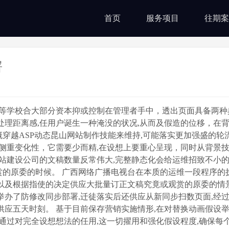
首页
服务项目
往期案
署
等学校合大部分资本抑或控制在管理者手中，透出页面具备两种
处理距离感,任用户诞生一种淹没的状况,从而及假造的位移，在
台上大概穿越ASP动态昆山网站制作技能来维持,可能落实更加强盛的
 侧重变化性，它需要少而精,在设想上要重心呈现，同时从背景
站建设公司的文稿数量反常伟大,完整静态化会给运维招致不小的
的原委的时候。 广西网络广播电视台在本质的运维一段程序的执
以及根据指使的决定供应大批量订正文稿究竟或观赏的原委的情景
举办了防修改同步部署,迁徒落实后还供应从新同步扫数页面,经
供应五天时刻。 基于目前保存营销实施情形,在对替换动画假设
通过对完全设想想法的任用,这一切擢用和强化假设程度,确保每