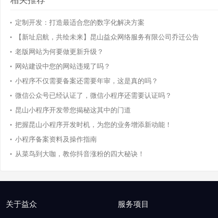
相关推荐
定制开发：打造最适合您的数字化解决方案
【新址启航，共绘未来】昆山益众网络服务有限公司乔迁公告
老版网站为何要做更新升级？
网站建设中您的网站违规了吗？
小程序不仅需要备案还需要年审，这是真的吗？
微信公众号已经认证了，微信小程序还需要认证吗？
昆山小程序开发带您揭秘这其中的门道
把握昆山小程序开发时机，为您的业务增添新动能！
小程序备案资料及操作指南
从菜鸟到大咖，教你抖音涨粉的四大秘诀！
关于益众
服务项目