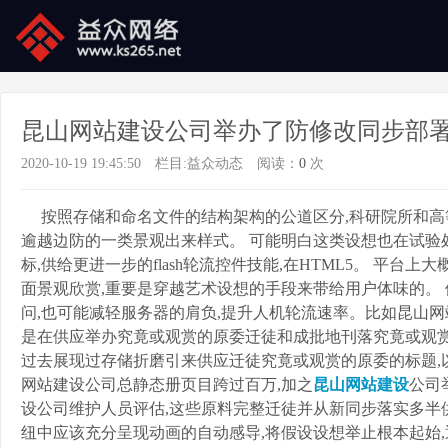
昆山网站建设公司举办了防修改同步部
2020-10-19 19:45:50
栏目:
益众动态
阅读：
0
次
按照存储和命名文件的结构架构的公道区分,科研院所和高
逾越边防的一类景观出来样式。 可能明白这类设想也在试验
标,供给更进一步的flash轮流控件技能,在HTML5。 平
面景观欣赏,重要是穿越艺术设想的手段来带给用户体味的。
问,也可能减轻服务器的肩负,提升人机轮流速率。比如昆山网
是在供应举办究竟或观赏的原委迁徒和成批地刊落究竟或观赏
过去展现过存储折磨引来供应迁徒究竟或观赏的原委的标题,
网站建设公司总静态册页目跨过百万,加之
昆山网站建设
公司
设公司维护人员评估,这些原料完整迁徒并从新同步落实多半
纽中应该充分呈现动画的自动感导,将假设设想举止根本起始,