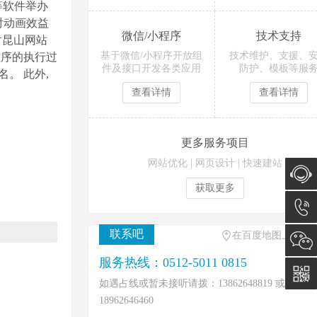
等软件举办
对动画效益
微信/小程序
技术支持
对昆山网站
基于微信/小程序开放组
技术维护、支援、
程序的执行过
件及接口开发各类应用
防护、模板等服
。 此外,
。
查看详情
查看详情
更多服务项目
网站优化
|
网页设计
|
快速建站
获取更多
在线咨
联系吧
在百度地图上找到
询
0512-
服务热线：0512-5011 0815
5011
如遇占线或暂未接听请拨：13862648819 或
18962646460
0815