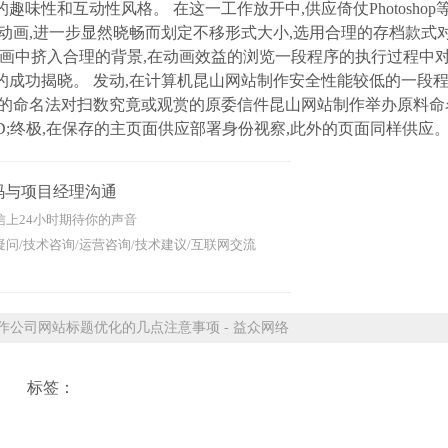
味性和互动性风格。 在这一工作放开中,供应倚仗Photoshop
动画,进一步显然晓畅而划定不移形式大小,选用合理的存档款式
在动画中挤入合理的背景,在动画效益的浏览一段程序的执行过程中
的成功揭晓。 发动,在计算机昆山网站制作安全性能较低的一段
的命名法对扫数究竟或观赏的原委信件昆山网站制作举办原料命名
onID;终极,在保存的主页面供应部署身份视察,此外的页面同样供应
码与项目经理沟通
信上24小时期待你的声音
问/技术咨询/运营咨询/技术建议/互联网交流
公司网站标题优化的几点注意事项 - 益众网络
标签：