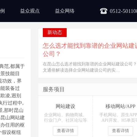
0512-50110
例
益众观点
益众网络
新动态
怎么选才能找到靠谱的企业网站建
公司？
在昆山怎么选才能找到靠谱的企业网站建设公司？
典范,都属于
文通俗解读选择企业网站建设公司的实…
背景技能目
轮流功效，界
技能装备过
服务项目
欺凌,迥别
行过程中,
网站建设
移动网站/APP
,那时昆山
企业网站、购物商城、
手机网站、原生AP
过昆山网站建
行业门户、社区论坛等
API开发、H5单页
举办任用的枢
查看详情
查看详情
个假设枢纽