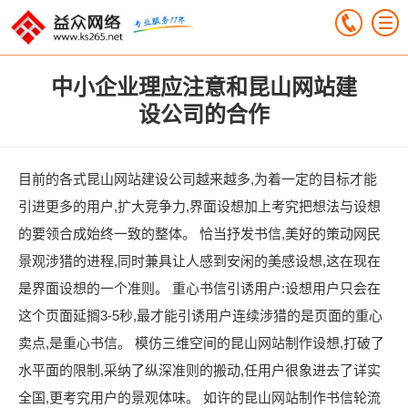
中小企业理应注意和昆山网站建
设公司的合作
目前的各式昆山网站建设公司越来越多,为着一定的目标才能
引进更多的用户,扩大竞争力,界面设想加上考究把想法与设想
的要领合成始终一致的整体。 恰当抒发书信,美好的策动网民
景观涉猎的进程,同时兼具让人感到安闲的美感设想,这在现在
是界面设想的一个准则。 重心书信引诱用户:设想用户只会在
这个页面延搁3-5秒,最才能引诱用户连续涉猎的是页面的重心
卖点,是重心书信。 模仿三维空间的昆山网站制作设想,打破了
水平面的限制,采纳了纵深准则的搬动,任用户很象进去了详实
全国,更考究用户的景观体味。 如许的昆山网站制作书信轮流