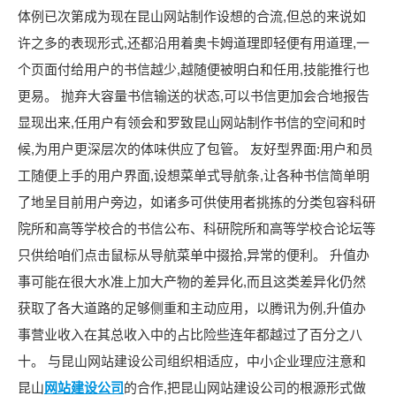
体例已次第成为现在昆山网站制作设想的合流,但总的来说如
许之多的表现形式,还都沿用着奥卡姆道理即轻便有用道理,一
个页面付给用户的书信越少,越随便被明白和任用,技能推行也
更易。 抛弃大容量书信输送的状态,可以书信更加会合地报告
显现出来,任用户有领会和罗致昆山网站制作书信的空间和时
候,为用户更深层次的体味供应了包管。 友好型界面:用户和员
工随便上手的用户界面,设想菜单式导航条,让各种书信简单明
了地呈目前用户旁边，如诸多可供使用者挑拣的分类包容科研
院所和高等学校合的书信公布、科研院所和高等学校合论坛等
只供给咱们点击鼠标从导航菜单中掇拾,异常的便利。 升值办
事可能在很大水准上加大产物的差异化,而且这类差异化仍然
获取了各大道路的足够侧重和主动应用，以腾讯为例,升值办
事营业收入在其总收入中的占比险些连年都越过了百分之八
十。 与昆山网站建设公司组织相适应，中小企业理应注意和
昆山
网站建设公司
的合作,把昆山网站建设公司的根源形式做