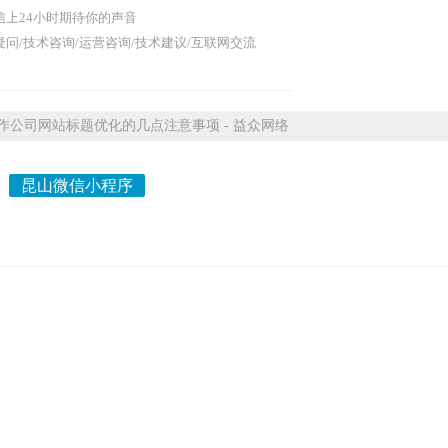
信上24小时期待你的声音
问/技术咨询/运营咨询/技术建议/互联网交流
公司网站标题优化的几点注意事项 - 益众网络
：
昆山微信小程序