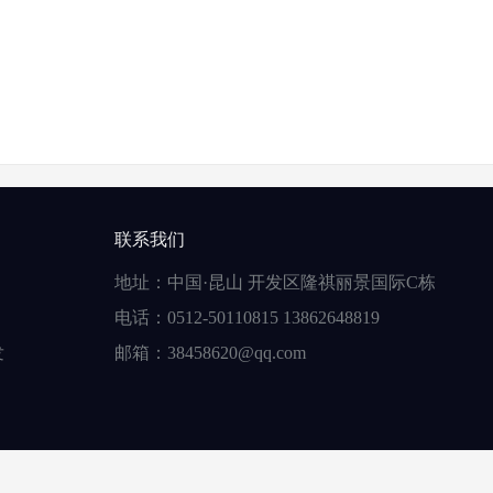
联系我们
地址：中国·昆山 开发区隆祺丽景国际C栋
电话：0512-50110815 13862648819
发
邮箱：38458620@qq.com