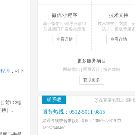
微信/小程序
技术支持
基于微信/小程序开放组
技术维护、支援、
件及接口开发各类应用
防护、模板等服
查看详情
查看详情
更多服务项目
网站优化
|
网页设计
|
快速建站
小程序
，可下
获取更多
联系吧
在百度地图上找到
目前PC端
支持）。
服务热线：0512-5011 0815
如遇占线或暂未接听请拨：13862648819 或
18962646460
界面与手机