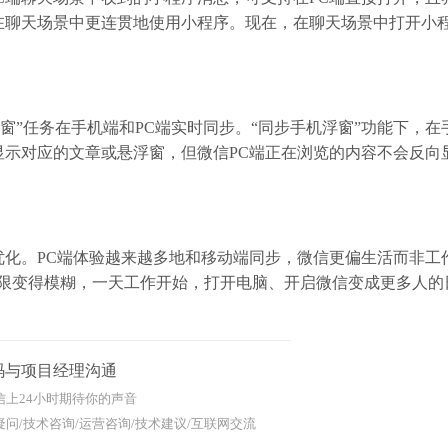
在聊天场景中更连贯地使用小程序。现在，在聊天场景中打开小
“浮窗”任务在手机端和PC端实时同步。“同步手机浮窗”功能下，
示对应的文章或悬浮窗，但微信PC端正在浏览的内容不会反向
化。PC端体验越来越多地和移动端同步，微信更偏生活而非工
界限变得模糊，一天工作开始，打开电脑、开启微信变成更多人的
码与项目经理沟通
信上24小时期待你的声音
问/技术咨询/运营咨询/技术建议/互联网交流