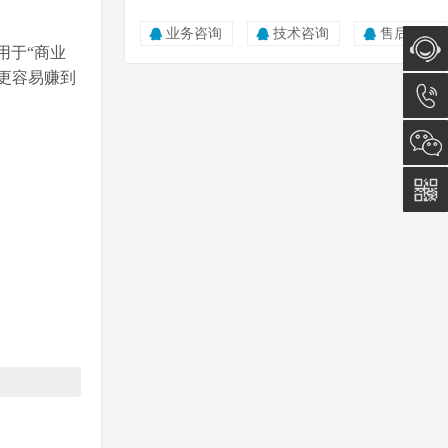
业务咨询
技术咨询
售后服务
用于“商业
更容易赚到
在线咨
询
0512-
。
5011
0815