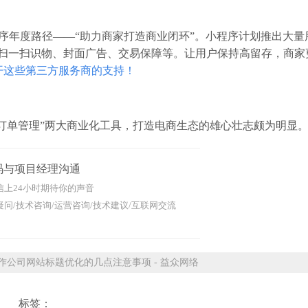
序年度路径——“助力商家打造商业闭环”。小程序计划推出大量
、扫一扫识物、封面广告、交易保障等。让用户保持高留存，商家
开这些第三方服务商的支持！
“订单管理”两大商业化工具，打造电商生态的雄心壮志颇为明显
码与项目经理沟通
信上24小时期待你的声音
问/技术咨询/运营咨询/技术建议/互联网交流
公司网站标题优化的几点注意事项 - 益众网络
标签：