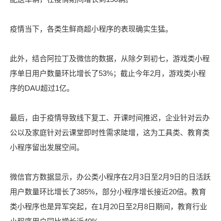
疫情当下，各类生鲜商超小程序的表现确实生猛。
此外，结合阿拉丁及微信的数据，从除夕到初七，游戏类小程
序单日用户数量环比增长了53%；截止今年2月，游戏类小程
序的DAU超过1亿。
最后，由于疫情导致线下复工、开课时间推迟，企业针对云办
公以及家庭针对云课堂即时性需求陡增，这为工具类、教育类
小程序留出发展空间。
微信官方数据显示，办公类小程序在2月3日至2月9日的日活跃
用户数量环比增长了385%，部分小程序增长接近20倍。教育
类小程序也是异军突起，在1月20日至2月8日期间，教育行业