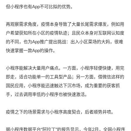
但小程序也有App不可比拟的优势。
再观察需求角度，疫情本身导致了大量长尾需求爆发，例如用
户希望获知所在小区的疫情轨迹；且民众本身对互联网认知度
的不同，也为App推广提出挑战：出入小区菜场的大妈，很难
快速掌握一款App的操作。
小程序能解决大量用户痛点。一方面，小程序轻便快捷，用完
即走，适合功能单一的工具型产品；另一方面，借微信这样的
国民应用，小程序能迅速触达下沉市场，成为重要的获客抓
手，过去调用率低的小程序也被快速激活。
疫情之下的场景需求与小程序高度契合，后者顺势井喷。
据小程序数据平台“阿拉丁”的报告显示，今年2月，全网小程序