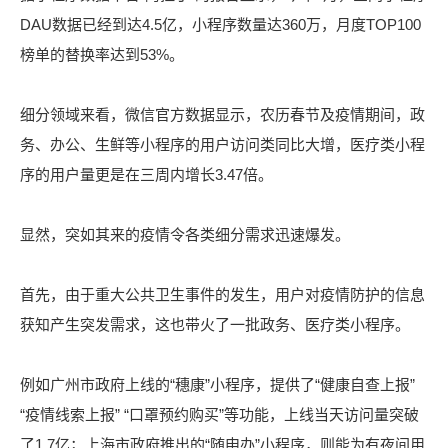
DAU数据已经到达4.5亿，小程序数量达360万，月度TOP100
榜单的替换率达到53%。
细分领域来看，微信官方数据显示，农历春节及疫情期间，政
务、办公、生鲜等小程序的用户访问类同比大增，医疗类小程
序的用户量更是在三周内增长3.47倍。
显然，突如其来的疫情令各类细分需求迅速爆发。
首先，由于重大公共卫生事件的发生，用户对疫情防护的信息
获知产生突发需求，这也带火了一批政务、医疗类小程序。
例如广州市政府上线的“穗康”小程序，提供了“健康自查上报”
“疫情线索上报” “口罩预约购买”等功能，上线当天访问量突破
了1.7亿；上海市政府推出的“随申办”小程序，则能为有夜间用