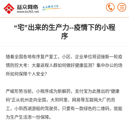
“宅”出来的生产力--疫情下的小程
序
随着全国各地有序复产复工，小区、企业单位将迎接新一轮疫
情防控大考：大量返程人群如何做好健康监测？集中办公的场
所如何保障个人安全？
严峻形势当前，小程序成为新解药，支付宝为此推出的“健康
码”正从杭州走向全国，大到阿里、网易等互联网大厂的员
工，小到西湖游船的驾驶员，只要有一款绿色的二维码，就能
为生产生活添一份保障。