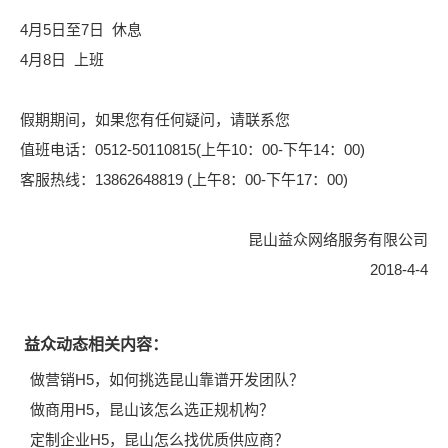
4
月5日至7日
休息
4
月8日
上班
假期期间，如果您有任何疑问，请联系您
值班电话：
0512-50110815(
上午
10
：
00-
下午
14
：
00)
客服热线：
13862648819 (
上午
8
：
00-
下午
17
：
00)
昆山益众网络服务有限公司
2018-4-4
益众动态相关内容：
做营销H5，如何挑选昆山靠谱开发团队？
做商用H5，昆山该怎么选正规机构？
定制企业H5，昆山怎么找优质供应商？