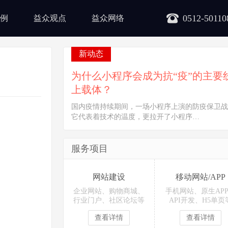
0512-50110
例
益众观点
益众网络
新动态
为什么小程序会成为抗“疫”的主要
上载体？
国内疫情持续期间，一场小程序上演的防疫保卫战
它代表着技术的温度，更拉开了小程序…
服务项目
网站建设
移动网站/APP
企业网站、购物商城、
手机网站、原生AP
行业门户、社区论坛等
API开发、H5单页
查看详情
查看详情