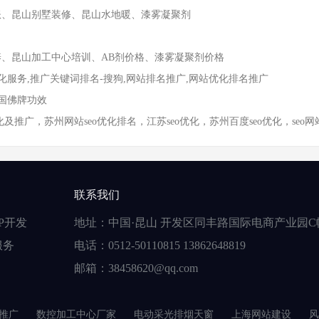
账、昆山别墅装修、昆山水地暖、漆雾凝聚剂
养、昆山加工中心培训、AB剂价格、漆雾凝聚剂价格
化服务,推广关键词排名-搜狗,网站排名推广,网站优化排名推广
泰国佛牌功效
推广，苏州网站seo优化排名，江苏seo优化，苏州百度seo优化，seo
联系我们
P开发
地址：中国·昆山 开发区同丰路国际电商产业园C
服务
电话：0512-50110815 13862648819
邮箱：38458620@qq.com
推广
数控加工中心厂家
电动采光排烟天窗
上海网站建设
风