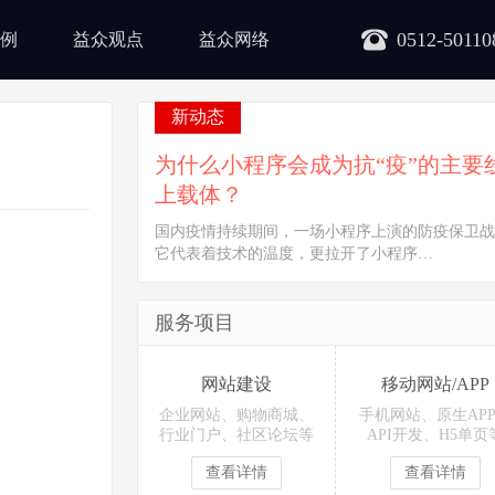
0512-50110
例
益众观点
益众网络
新动态
为什么小程序会成为抗“疫”的主要
上载体？
国内疫情持续期间，一场小程序上演的防疫保卫战
它代表着技术的温度，更拉开了小程序…
服务项目
网站建设
移动网站/APP
企业网站、购物商城、
手机网站、原生AP
行业门户、社区论坛等
API开发、H5单页
查看详情
查看详情