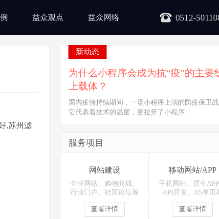
0512-50110
例
益众观点
益众网络
新动态
为什么小程序会成为抗“疫”的主要
上载体？
国内疫情持续期间，一场小程序上演的防疫保卫战
它代表着技术的温度，更拉开了小程序…
好,苏州滤
服务项目
网站建设
移动网站/APP
企业网站、购物商城、
手机网站、原生AP
行业门户、社区论坛等
API开发、H5单页
查看详情
查看详情