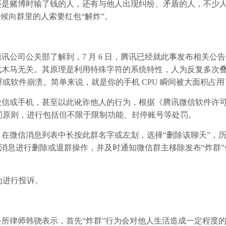
还是赌博时输了钱的人，还有与他人出现纠纷、矛盾的人，不少
时候向群里的人索要红包“解炸”。
公司公关部了解到，7 月 6 日，腾讯已经就此事发布相关公
或木马无关。其原理是利用特殊字符的系统特性，人为反复多次
或软件崩溃。简单来说，就是你的手机 CPU 瞬间被大面积占用
信或手机，甚至以此讹诈他人的行为，根据《腾讯微信软件许
罚原则，进行包括但不限于限制功能、封停账号等处罚。
在微信消息列表中长按此群名字或左划，选择“删除该聊天”，
群消息进行删除或退群操作，并及时通知微信群主移除发布“炸群
进行投诉。
所律师韩骁表示，首先“炸群”行为会对他人生活造成一定程度