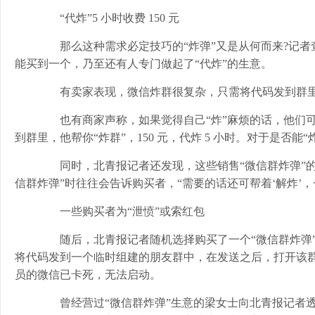
“代炸”5 小时收费 150 元
那么这种需求必定技巧的“炸弹”又是从何而来?记者查
能买到一个，乃至还有人专门做起了“代炸”的生意。
有卖家表现，微信炸群很复杂，只需将代码发到群
也有商家声称，如果觉得自己“炸”麻烦的话，他们可以
到群里，他帮你“炸群”，150 元，代炸 5 小时。对于是否能
同时，北青报记者还发现，这些销售“微信群炸弹”的商
信群炸弹”时往往会告诉购买者，“需要的话还可帮着‘解炸’，一次 
一些购买者为“泄愤”或索红包
随后，北青报记者随机选择购买了一个“微信群炸弹”，
将代码发到一个临时组建的朋友群中，在发送之后，打开该群
员的微信已卡死，无法启动。
曾经营过“微信群炸弹”生意的梁女士向北青报记者透露