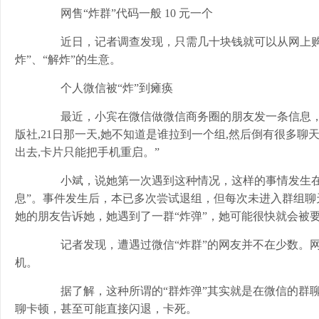
网售“炸群”代码一般 10 元一个
近日，记者调查发现，只需几十块钱就可以从网上购买
炸”、“解炸”的生意。
个人微信被“炸”到瘫痪
最近，小宾在微信做微信商务圈的朋友发一条信息，“
版社,21日那一天,她不知道是谁拉到一个组,然后倒有很多聊
出去,卡片只能把手机重启。”
小斌，说她第一次遇到这种情况，这样的事情发生在她
息”。事件发生后，本已多次尝试退组，但每次未进入群组聊
她的朋友告诉她，她遇到了一群“炸弹”，她可能很快就会被要
记者发现，遭遇过微信“炸群”的网友并不在少数。网
机。
据了解，这种所谓的“群炸弹”其实就是在微信的群聊
聊卡顿，甚至可能直接闪退，卡死。