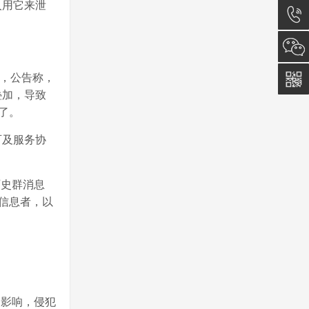
人用它来泄
在线咨
询
0512-
5011
告，公告称，
叠加，导致
0815
了。
可及服务协
历史群消息
”信息者，以
的影响，侵犯