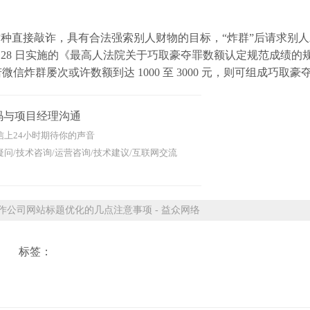
种直接敲诈，具有合法强索别人财物的目标，“炸群”后请求别
 月 28 日实施的《最高人法院关于巧取豪夺罪数额认定规范成绩的
。若微信炸群屡次或许数额到达 1000 至 3000 元，则可组成巧取豪
码与项目经理沟通
信上24小时期待你的声音
问/技术咨询/运营咨询/技术建议/互联网交流
公司网站标题优化的几点注意事项 - 益众网络
标签：