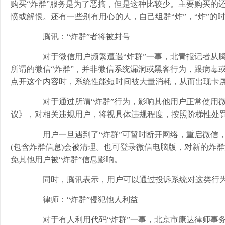
购买“炸群”服务是为了恶搞，但是这种比较少。主要购买的
愤或解恨。还有一些别有用心的人，自己组群“炸”，“炸”的
腾讯：“炸群”者将被封号
对于微信用户频繁遭遇“炸群”一事，北青报记者从腾讯
所谓的微信“炸群”，并非微信系统漏洞或黑客行为，跟病毒
点开这个内容时，系统性能短时间被大量消耗，从而出现卡屏
对于通过所谓“炸群”行为，影响其他用户正常使用微
议》，对相关违规用户，将视具体违规程度，按照阶梯性处
用户一旦遇到了“炸群”可暂时断开网络，重启微信，
(包含炸群信息)会被清理。也可登录微信电脑版，对新的炸
免其他用户被“炸群”信息影响。
同时，腾讯表示，用户可以通过投诉系统对这类行为
律师：“炸群”侵犯他人利益
对于有人利用代码“炸群”一事，北京市康达律师事务