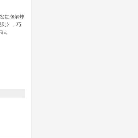
人发红包解炸
规则》，巧
夺罪。