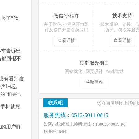
微信/小程序
技术支持
起了“代
基于微信/小程序开放组
技术维护、支援、
件及接口开发各类应用
防护、模板等服
查看详情
查看详情
小本告诉出
信都回报不
更多服务项目
网站优化
|
网页设计
|
快速建站
没有看到信
获取更多
铃声响起。
的“迫害”。
联系吧
在百度地图上找到
，手机就死
服务热线：0512-5011 0815
如遇占线或暂未接听请拨：13862648819 或
息的用户群
18962646460