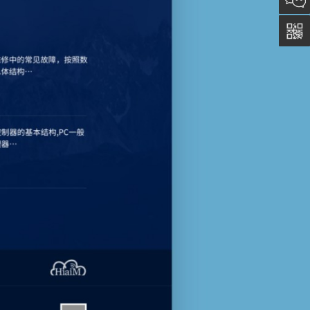
5011
0815