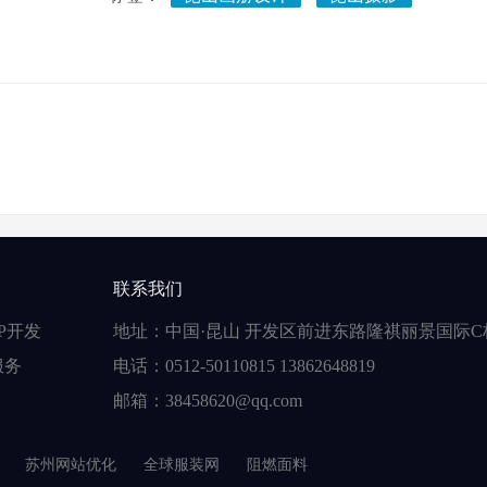
联系我们
P开发
地址：中国·昆山 开发区前进东路隆祺丽景国际C栋
服务
电话：0512-50110815 13862648819
邮箱：38458620@qq.com
苏州网站优化
全球服装网
阻燃面料