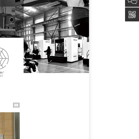
5011
0815